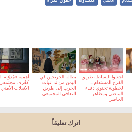
سلام
العمل
المساواة
حقوق المرأة
اجعلوا البساطة طريق
بطالة الخريجين في
أهمية «مُدوّنة 
الفرح المستدام …
اليمن من تداعيات
كعُرف مجتمعي أ
لخطوبة تحتوي دفء
الحرب إلى طريق
الانفلات الأمني
الماضي ومظاهر
التعافي المجتمعي
الحاضر
اترك تعليقاً