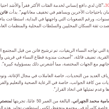
،”كان لدي دافع إنساني لخدمة الفئات الأكثر فقراً والأشد احتياج
ان باحتياجات الآخرين ويساهم في تخفيف معاناتهم”. بدأت
فاتن
نوات، ورغم الصعوبات التي واجهتها في البداية، استطاعت بناء
دت ثقة السكان المحليين والسلطات المحلية والمنظمات العام
ة التي تواجه النساء الريفيات، تم ترشيح فاتن من قبل المجتمع 
لقرية، تضيف قائلة، “أصبحت مندوبة قطاع النساء في قريتي 
اتهم مع الجهات المختصة، مما أشعرني ذلك بمسؤولية كبيرة”.
رياف العديد من التحديات، خاصة العاملات في مجال الإغاثة، وت
حديات من كافة الجوانب، خاصة في الرعاية الصحية والتعليم والف
 وعدم تمثيلها في اتخاذ القرار”.
مية محمد الجهراني
، البالغة من العمر 50 عامًا، تجربتها ل
منصتي 0
ة، خاصة كامرأة في مجتمع متحفظ، لكنني استطعت تجاوز هذه ا