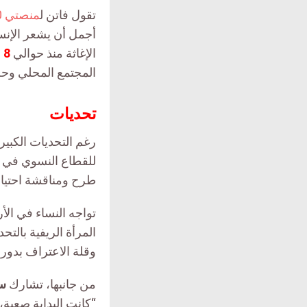
تقول فاتن ل
منصتي 30
أجمل أن يشعر الإنس
الإغاثة منذ حوالي
8
س
المجتمع المحلي وحص
تحديات
رغم التحديات الكبير
للقطاع النسوي في ا
طرح ومناقشة احتياج
تواجه النساء في الأ
المرأة الريفية بالت
وقلة الاعتراف بدورها
من جانبها، تشارك
سا
“كانت البداية صعب