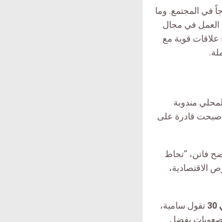
اً في المجتمع. وما
العمل في مجال
 علاقات قوية مع
لة.
المحلي مندوبة
وأصبحت قادرة على
وضح فاتن، “تحاط
رص الاقتصادية،
3
تقول سامية،
لصعوبات بفضل