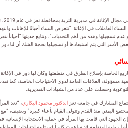
عملها في
النساء العاملات في الإغاثة “تتعرض النساء أحيانًا للإهانات والت
أو عدم تسجيلها وهذه من أهم التحديات”، وتتابع حديثها “أحياناً 
بعض الأسر التي يتم استبعادها أو تسجيلها بحجة الشك أن لنا دور 
سائي
ع الخاصة بإصلاح الطرق في منطقتها وكان لها دور في الإغاثة أ
ية مسؤولة، العلاقات العامة لذوي الاحتياجات الخاصة، كما نفذ
التوعوية وحصلت على عدد من الشهادات التقديرية.
جتماع المشارك في جامعة تعز
الدكتور محمود البكاري
، “تعد المر
جتمع اليمني منذ القدم وتتولى القيام بأعباء كبيرة” ويضيف، “مع 
 الجهود التي قامت بها المرأة في عملية الاستجابة الإنسانية ف
أة الريفية المتعلمة قد ساهمت كثيراً في تلبية احتياجات المواط