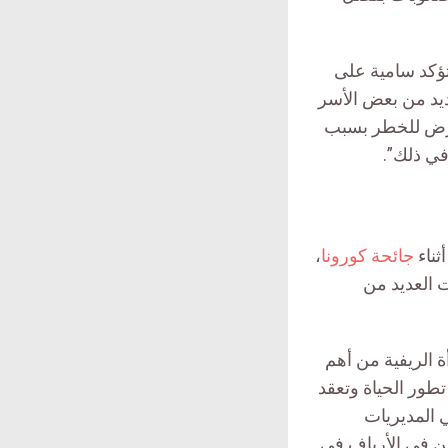
 مجال الإغاثة في مديرية التربة بمحافظة تعز في عام 2019، تؤكد سامية على
هديد من بعض الأسر
نتعرض للخطر بسبب
في ذلك”.
ثناء
جائحة كورونا
،
ت العديد من
أة الريفية من أهم
تطور الحياة وتعقد
ي المديريات
نين في الأرياف في