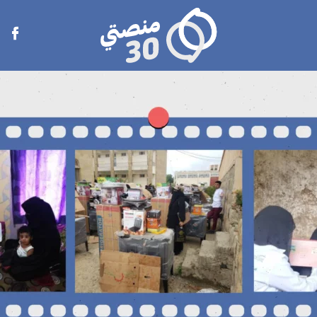
منصتي
Open
30
menu