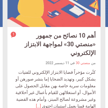
article
أهم 10 نصائح من جمهور
1
article
comment
comment
«منصتي 30» لمواجهة الابتزاز
count
count
الإلكتروني
is:
is:
من
منصتي 30
في
11 ديسمبر 2022
كثُرت مؤخراً قضايا الابتزاز الإلكتروني للفتيات
بشكل كبير، وتهديد الضحايا إما بنشر صورهن أو
معلومات سرية خاصة بهن مقابل الحصول على
الأموال، أو استغلالهن للقيام بأعمال غير أخلاقية
وغير مشروعة لصالح المبتز، وأمام هذه القضية
الهامة قمنا بعمل استبيان احتوى
[…]