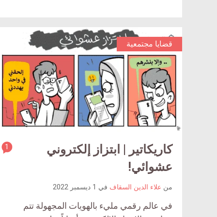
قضايا مجتمعية
كاريكاتير | ابتزاز إلكتروني
1
ticle
ent
عشوائي!
ount
من
علاء الدين السقاف
في
1 ديسمبر 2022
is:
في عالم رقمي مليء بالهويات المجهولة تتم