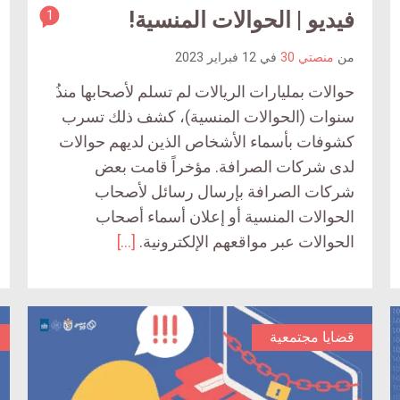
article
فيديو | الحوالات المنسية!
1
article
comment
comment
من
منصتي 30
في
12 فبراير 2023
count
count
is:
حوالات بمليارات الريالات لم تسلم لأصحابها منذُ
is:
سنوات (الحوالات المنسية)، كشف ذلك تسرب
كشوفات بأسماء الأشخاص الذين لديهم حوالات
لدى شركات الصرافة. مؤخراً قامت بعض
شركات الصرافة بإرسال رسائل لأصحاب
الحوالات المنسية أو إعلان أسماء أصحاب
الحوالات عبر مواقعهم الإلكترونية.
[…]
قضايا مجتمعية