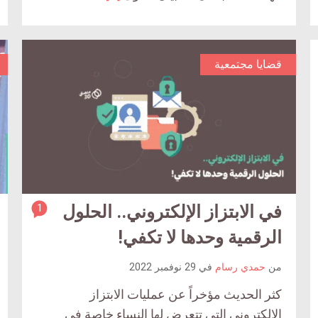
قضايا مجتمعية
في الابتزاز الإلكتروني.. الحلول
1
article
ar
comment
الرقمية وحدها لا تكفي!
comm
count
c
من
حمدي رسام
في
29 نوفمبر 2022
is:
كثر الحديث مؤخراً عن عمليات الابتزاز
الإلكتروني التي تتعرض لها النساء خاصة في