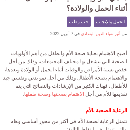
mment
أثناء الحمل والولادة؟
count
is:
الحمل والإنجاب
حب وطب
من
أثير ضياء الدين البغدادي
في
7 أبريل 2022
أصبح الاهتمام بعناية صحة الأم والطفل من أهم الأولويات
الصحية التي تنشغل بها مختلف المجتمعات، وذلك من أجل
خفض نسبة الأمراض والوفيات أثناء الحمل أو الولادة وبعدها،
والاهتمام بصحة الأطفال وذلك من أجل نمو بدني ونفسي جيد
للأطفال، فهناك الكثير من الإرشادات والنصائح التي يتم
تقديمها للأم من أجل
الاهتمام بصحتها وصحة طفلها
.
الرعاية الصحية بالأم
تتمثل الرعاية لصحة الأم في أكثر من محور أساسي وهام
والتي تتمثل في النقاط التالية: