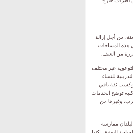
ن أطراف خارج
نة، من أجل إزالة
ي هذه المساحات
ضررة من العنف.
التوعوية عبر مختلف
تدريبية للنساء
 وكسب ثقة باقي
كنية توضح الخدمات
حرب، وغيرها من
البلدان ممارسة
احة اليمنية، لكنها