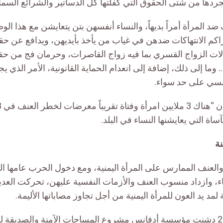
ردها من شتى الحقوق التي كفلتها كل الدساتير والشرائع السماو
د المرأة أمراً بديهاً، والنساء أنفسهن بتن يتعايشن مع هذا الوض
اكم الانتهاكات ضدهن في غياب من يأخذ بأيديهن، ويدافع عن حق
لات الزواج القسري بما فيه زواج القاصرات، وحرمان فج من ح
 وما إلى ذلك، إضافة إلى انعدام الحماية القانونية، الأمر الذي ي
نسي على حد سواء.
اة التي يعايشنها النساء في البلد.
نة
والعنف الممارس على المرأة اليمنية، ومع دخول الحرب عامها ال
اء، وازداد منسوب العنف والأزمات النفسية عليهن، تحركت الع
لمد يد العون للمرأة اليمنية من أجل تجاوز مصاباتها الأليمة.
في أواخر العام 2017 دشنت مؤسسة أدفانس مشروع المساحات الآمنة والصديقة