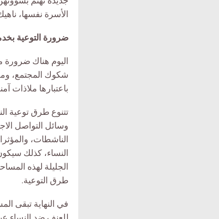
جديدة تهتم بشؤونهن
الأسرة نفسها، ناهي
ضرورة التوعية بخدم
اليوم هناك ضرورة مل
شكوك المجتمع، ومخا
باعتبارها ملاذات آمن
تتنوع طرق توعية الن
وسائل التواصل الاجتم
الناشطات، والمؤثرا
النساء، كذلك سيكون
الجليلة لهذه المسا
طرق التوعية.
في النهاية تبقى الم
للعنف ضد النساء عبر