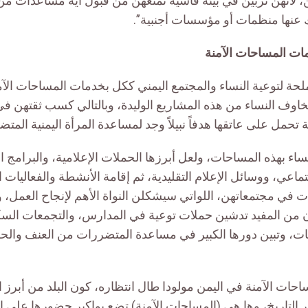
، لأنهن تربين في بيئة قاسية تمنعهن من قبول أية مساعدات م
ك عنها منظمات أو مؤسسات أجنبية”.
ات المساحات الآمنة
حة لتوعية النساء والمجتمع اليمني ككل بخدمات المساحات الآم
وف النساء من هذه المشاريع الوليدة، وبالتالي كسب ثقتهن ف
ة تحمل على عاتقها هدفاً نبيلاً وجد لمساعدة المرأة اليمنية المت
ساء بهذه المساحات، ولعل أبرزها الحملات الإعلامية، والبرامج 
اعي، ووسائل الإعلام التقليدية، ثم إقامة الأنشطة والفعاليات ال
ت في مجتمعاتهن، اللواتي سيشكلن النواة الأهم لإنجاح العمل،
 من المفيد تدشين حملات توعية في المدارس، والتجمعات الس
حات، وتبين دورها الكبير في مساعدة المتضررات من العنف وال
ساحات الآمنة في اليمن مولودا طال انتظاره، كون البلد من أبرز 
 التاريخ، وها هي (المساحات الآمنة) تضع بواكير حضورها على الس