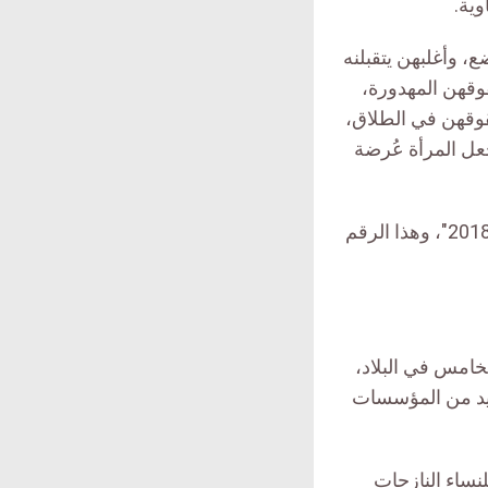
ية.
ع، وأغلبهن يتقبلنه
وقهن المهدورة،
قوقهن في الطلاق،
جعل المرأة عُرضة
تقدر الأمم المتحدة أن “هناك 3 ملايين امرأة وفتاة تقريباً معرضات لخطر العنف في 2018″، وهذا الرقم
خامس في البلاد،
ديد من المؤسسات
 للنساء النازحات