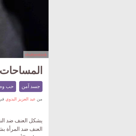
shutterstock
المساحات ا
جسد آمن
حب وط
من
عبد العزيز البدوي
في
يشكل العنف ضد النسا
العنف ضد المرأة بشك