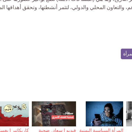
عم، والتعاون المحلي والدولي، لتثمر أنشطتها، وتحقق أهدافها ال
مرأة
فيديو | سعاد.. ضحية
كاريكاتير | يغس
المرأة السياسية اليمنية