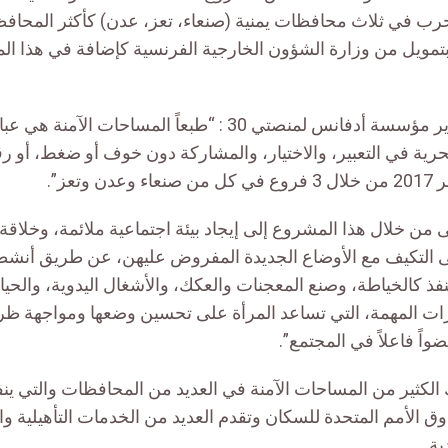
ب في ثلاث محافظات يمنية (صنعاء، تعز، عدن) كأكثر المحافظات
تمويل من وزارة الشؤون الخارجية الفرنسية كإضافة في هذا الم
يقول أمين سعيد مدير مؤسسة أدفانس لمنصتي 30 : “طبعاً المساح
لحرية في التعبير، والاختيار، والمشاركة دون خوف أو ضغط، أو رق
وتعز”.
ن خلال هذا المشروع إلى إيجاد بيئة اجتماعية ملائمة، وخلاقة،
لى التكيف مع الأوضاع الجديدة المفروض عليهن، عن طريق أنشط
فذ كالخياطة، وصنع المعجنات والعكك، والأشغال اليدوية، والحيا
ات المهمة، التي تساعد المرأة على تحسين وضعها ومواجهة ظر
اً فاعلاً في المجتمع”.
الكثير من المساحات الآمنة في العديد من المحافظات والتي ينفذ
 الأمم المتحدة للسكان وتقدم العديد من الخدمات التأهيلية وا
ية.