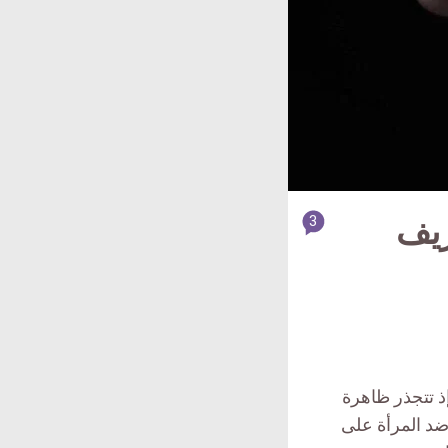
article
3
ريف
comment
count
is:
ذ تتجذر ظاهرة
 ضد المرأة على