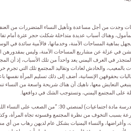
ت وجدت من أجل مساعدة وتأهيل النساء المتضررات من العنف، إ
لمأمول، وهناك أسباب عديدة متداخلة شكلت حجر عثرة أمام تفا
جهل بماهية المساحات الآمنة، وخدماتها، فالأمية سائدة في الوس
شن في عزلة عن مشاريع المساحات الآمنة، وليس بمقدورهن اللج
متجذر في العرف اليمني يعد واحداً من تلك الأسباب، إذ أن الم
ت بالمعيب، والخادش لعادات وتقاليد المجتمع تلك التي تجرم خر
البات بحقوقهن الإنسانية، أضف إلى ذلك تسليم المرأة نفسها باع
ينبغي التعايش معها، ناهيك أن هناك شريحة واسعة من النساء تن
يلة على المجتمع اليمني، وتستوجب الشك في دوافعها.
تقول هدى قاسم (مدرسة مادة اجتماعيات) لمنصتي 30: “من ال
رعة بسبب التخوف من نظرة المجتمع وقسوته تجاه المرأة، وك
، وأغراضها، والنساء اليمنيات بشكل عام لديهن رهاب من أي مشا