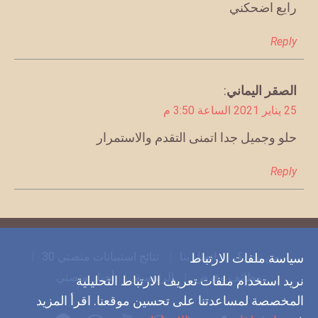
رايع اضحكني
Reply
يقول
الصقر اليماني
:
25 يناير 2021 الساعة 3:50 م
حلو وجميل جدا اتمنى التقدم والاستمرار
Reply
من نحن؟
اتصل بنا
نتائج استبيانات منصتي 30
سياسة ملفات الارتباط
وظائف وفرص
الرئيسية
أخبار منصتي
نريد استخدام ملفات تعريف الارتباط التحليلية
المخصصة لمساعدتنا على تحسين موقعنا. اقرأ المزيد