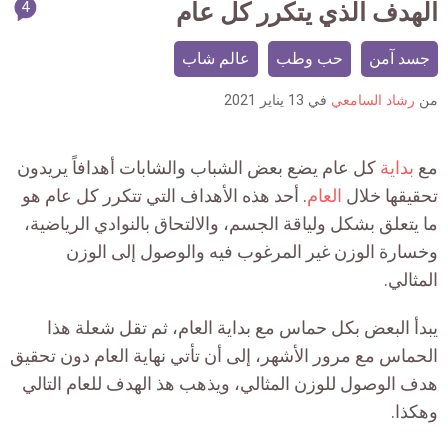
article
الهدف الذي يتكرر كل عام
4
mment
جسد آمن
حب وطب
عالم شاب
count
is:
من
رشاد السامعي
في
13 يناير 2021
مع
بداية
كل عام يضع بعض الشباب والشابات أهدافاً يريدون
تحقيقها خلال
العام
. أحد هذه الأهداف التي تتكرر كل عام هو
ما يتعلق بشكل ولياقة الجسم، والالتحاق بالنوادي الرياضية،
وخسارة الوزن غير المرغوب فيه والوصول إلى الوزن
المثالي.
يبدأ البعض بكل حماس مع بداية العام، ثم تقل شعلة هذا
الحماس مع مرور الأشهر، إلى أن تأتي نهاية العام دون تحقيق
هدف الوصول للوزن المثالي، ويذهب هذ الهدف للعام التالي
وهكذا.