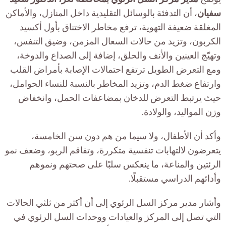
سفيان
، أن التدفئة بالوسائل التقليدية داخل المنازل، والأماكن
المغلقة ضعيفة التهوية، ترفع مخاطر الاختناق بأول أكسيد
الكربون، وتزيد من حالات السعال المزمن، وضيق التنفس،
وتهيّج العينين والأنف والحلق، إضافة إلى الصداع والدوخة،
ومع التعرض الطويل ترتفع احتمالات الإصابة بأمراض القلب
وارتفاع ضغط الدم، وتزيد المخاطر بالنسبة للنساء الحوامل،
حيث يرتبط التعرض للدخان بمضاعفات الحمل، وانخفاض
وزن المواليد، والولادة.
وأكد أن الأطفال، ولا سيما من هم دون سن الخامسة،
يتعرضون لالتهابات تنفسية متكررة، وتفاقم الربو، وضعف نمو
الرئتين والمناعة، ما ينعكس سلبًا على صحتهم ونموهم
وأدائهم الدراسي مستقبلًا.
وأشار مدير مركز السل الرئوي إلى أن أكثر من ثلثي الحالات
التي تصل إلى المركز والعيادات ووحدات السل الرئوي في