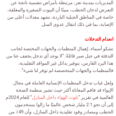
المديريات بمدينة تعز، مرتبطة بأمراض تنفسية ناتجة عن
التعرض لدخان الحطب، مبينًا أن البيوت الصغيرة والمغلقة،
خاصة في المناطق الجبلية الباردة، تشهد معدلات أعلى من
الإصابة، بما في ذلك انتقال عدوى السل.
انعدام التدخلات
تشكو أسماء، إهمال المنظمات والجهات المختصة لجانب
التدفئة في جبل صبر قائلةً: “لا يوجد أي تدخل يخفف عنا من
هذا البرد القارس، بتوفير بدائل غير المواقد التقليدية،
فالمنظمات والجهات المتخصصة لم توفر لنا شيء”.
ولعل غياب تدخل المنظمات الإنسانية العاملة في مجال
الإيواء قد فاقم المعاناة أكثر حيث تشير منظمة الصحة
العالمية في تقرير “
تلوث الهواء داخل المنازل
” للعام 2024م
إلى أن نحو 2.1 مليار شخص عالميًا ما زالوا يستخدمون
الحطب ومصادر وقود تقليدية داخل المنازل، وأن 49٪ من