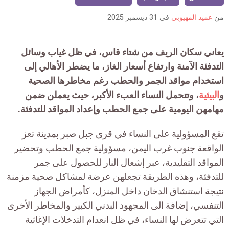
is:
من
عميد المهيوبي
في
31 ديسمبر 2025
يعاني سكان الريف من شتاء قاس، في ظل غياب وسائل
التدفئة الآمنة وارتفاع أسعار الغاز، ما يضطر الأهالي إلى
استخدام مواقد الجمر والحطب رغم مخاطرها الصحية
و
البيئية
، وتتحمل النساء العبء الأكبر، حيث يعملن ضمن
مهامهن اليومية على جمع الحطب وإعداد المواقد للتدفئة.
تقع المسؤولية على النساء في قرى جبل صبر بمدينة تعز
الواقعة جنوب غرب اليمن، مسؤولية جمع الحطب وتحضير
المواقد التقليدية، عبر إشعال النار للحصول على جمر
للتدفئة، وهذه الطريقة تجعلهن عرضة لمشاكل صحية مزمنة
نتيجة استنشاق الدخان داخل المنزل، كأمراض الجهاز
التنفسي، إضافة الى المجهود البدني الكبير والمخاطر الأخرى
التي تتعرض لها النساء، في ظل انعدام التدخلات الإغاثية