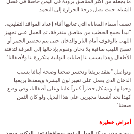
ما يجعله من أكثر المناطق برودة في اليمن خاصة في فصل
الشتاء، حيث تصل درجة الحرارة إلى التجمد
تصف أسماء المعاناة التي تعانيها أثناء إعداد المواقد التقليدية:
“نبدأ بجمع الحطب من مناطق متفرقة، ثم العمل على تجهيز
اللهب بالوقوف أمام النار والدخان حتى يتم تحضير الجمر أو
تصبح اللهب صافية بلا دخان ونقوم بإدخالها إلى الغرفة لتدفئة
الأطفال وهذا يسبب لنا إصابات التهابية متكررة لنا ولأطفالنا”.
وتواصل “نفقد بريقنا ونخسر صحتنا وصحة أبنائنا بسبب
الدخان الذي يعمل على تغيير لون البشرة ويفقدها بريقها
وجمالها، ويشكل خطراً كبيراً علينا وعلى أطفالنا، وفي وضع
كهذا نجد أنفسنا مجبرين على هذا البديل ولو كان الثمن
صحتنا”.
أمراض خطيرة
يوضح
مدير مركز السل الرئوي بمحافظة تعز، الدكتور سعيد