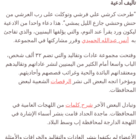
تأليف أدعية
“طرحت كرشي علي فرشي وتوكلت على رب العرشي من
حنش وحنشي جازع الليل يمشي”. هذا دعاء واحدا من الادعية
ليكون ورد يقرأ عند النوم، والتي يؤلفها اليمنيين، والذي تفاجئ
به
أنس
عبدالله
الحميدي
وقرر مشاركتها في المجموعة.
وفتحت مجموعة عادات وتقاليد والتي تضم ٣٢ ألف شخص،
الباب واسعا أمام الكثير من اليمنيين لنشر عاداتهم وتقاليدهم
ومعتقداتهم البائدة والحية وغرائب قصصهم وأحاديثهم.
ومؤخرا اتجه البعض الى نشر
الرقصات
الشعبية لبعض
المحافظات.
وتبادل البعض الآخر
شرح
كلمات
من اللهجات العامية في
المحافظات. ماجدة الحداد قامت بنشر أسماء الإشارة في
اللهجة الدارجة لمحافظة إب وسط البلاد.
الأعضاء لم يكتفوا بنشر العادات والتقاليد والخرافات والأمثلة