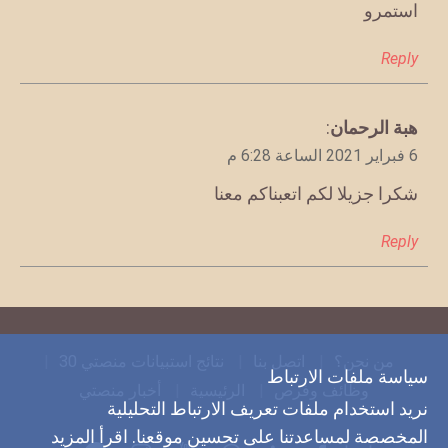
استمرو
Reply
يقول
هبة الرحمان
:
6 فبراير 2021 الساعة 6:28 م
شكرا جزيلا لكم اتعبناكم معنا
Reply
من نحن؟
اتصل بنا
نتائج استبيانات منصتي 30
سياسة ملفات الارتباط
وظائف وفرص
الرئيسية
أخبار منصتي
نريد استخدام ملفات تعريف الارتباط التحليلية
المخصصة لمساعدتنا على تحسين موقعنا. اقرأ المزيد