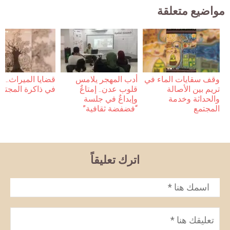
مواضيع متعلقة
وقف سقايات الماء في
أدب المهجر يلامس
قضايا الميراث… 
تريم بين الأصالة
قلوب عدن.. إمتاعٌ
في ذاكرة المجتم
والحداثة وخدمة
وإبداعٌ في جلسة
المجتمع
“فضفضة ثقافية”
اترك تعليقاً
الاسم
*
تعليق
*