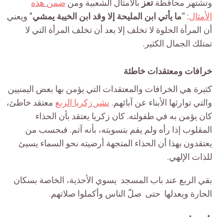
وتشتهر محافظة
تعز
بالأمثال الشعبية ومن
ضمن
هذه
الأمثال
: “
ما يأتي ابن المليحة إلا وقد ابن الخيبة يمشي
” ويعني
أن المرأة الحلوة لا تخلف إلا بعد أن تخلف المرأة التي لا
تمتلك الجمال الكثير.
خرافات ومعتقدات خاطئة
كثيرة هي الخرافات والمعتقدات التي يؤمن بها بعض اليمنيين
والتي توارثها الأبناء عن آبائهم.
نشر
زكريا
الربع
معتقد خاطئ،
كان يؤمن به في طفولته. كان زكريا يعتقد بأن الحذاء
المقلوب إذا رأه ولم يقم بتسويته، بأنه آثم. فبحسب من
يعتقدون بهذا أن الحذاء المتجهة أرضيته نحو السماء يسيئ
للذات الإلهي.
بقي الربع عند باب المسجد يسوي الأحذية، الخاصة بسكان
الحارة ويعدلها حتى صلّ الناس وأكملوا صلاتهم.