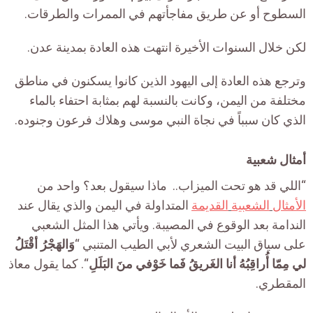
السطوح أو عن طريق مفاجأتهم في الممرات والطرقات.
لكن خلال السنوات الأخيرة انتهت هذه العادة بمدينة عدن.
وترجع هذه العادة إلى اليهود الذين كانوا يسكنون في مناطق
مختلفة من اليمن، وكانت بالنسبة لهم بمثابة احتفاء بالماء
الذي كان سبباً في نجاة النبي موسى وهلاك فرعون وجنوده.
أمثال شعبية
“اللي قد هو تحت الميزاب.. ماذا سيقول بعد؟ واحد من
الأمثال
الشعبية
القديمة
المتداولة في اليمن والذي يقال عند
الندامة بعد الوقوع في المصيبة. ويأتي هذا المثل الشعبي
على سياق البيت الشعري لأبي الطيب المتنبي “
وَالهَجْرُ أقْتَلُ
لي مِمّا أُراقِبُهُ أنا الغَريقُ فَما خَوْفي منَ البَلَلِ
“. كما يقول معاذ
المقطري.