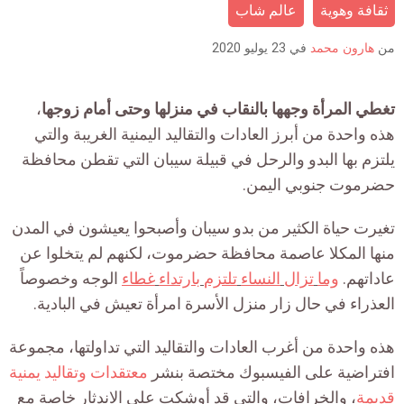
is:
ثقافة وهوية
عالم شاب
من
هارون محمد
في
23 يوليو 2020
تغطي المرأة وجهها بالنقاب في منزلها وحتى أمام زوجها
،
هذه واحدة من أبرز العادات والتقاليد اليمنية الغريبة والتي
يلتزم بها البدو والرحل في قبيلة سيبان التي تقطن محافظة
حضرموت جنوبي اليمن.
تغيرت حياة الكثير من بدو سيبان وأصبحوا يعيشون في المدن
منها المكلا عاصمة محافظة حضرموت، لكنهم لم يتخلوا عن
عاداتهم.
وما
تزال
النساء
تلتزم
بارتداء
غطاء
الوجه وخصوصاً
العذراء في حال زار منزل الأسرة امرأة تعيش في البادية.
هذه واحدة من أغرب العادات والتقاليد التي تداولتها، مجموعة
افتراضية على الفيسبوك مختصة بنشر
معتقدات وتقاليد يمنية
قديمة
، والخرافات، والتي قد أوشكت على الاندثار خاصة مع