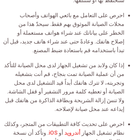
ستحتفظ بها أو ستتلفها.
احرص على التعامل مع بائعي الهواتف وأصحاب
محلات الصيانة الموثوق بهم فقط. سيحدّ هذا من
الخطر على بياناتك عند شراء هواتف مستعملة أو
إصلاح هاتفك. وعادةً حتى عند شراء هاتف جديد، قبل أن
تبدأ باستخدامه قم باستعادة ضبط المصنع.
إذا كان ولابد من تشغيل الجهاز لدى محل الصيانة للتأكد
من أن عملية الصيانة تمت بنجاح، قم أنت بتشغيله
وتجربته، لا تترك هاتفك أبداً قيد التشغيل لدى محل
الصيانة أو تعطيه كلمة مرور التشفير أو قفل الشاشة.
ولا تنسَ إزالة الشريحة وﺑﻄﺎقة اﻟﺬاﻛﺮة من هاتفك قبل
إيداعه عند محل صيانة لإصلاحه.
احرص على تحديث كافة التطبيقات من المتجر، وكذلك
نظام تشغيل الجهاز
أندرويد
أو
iOS
. وتأكد أن نسخة