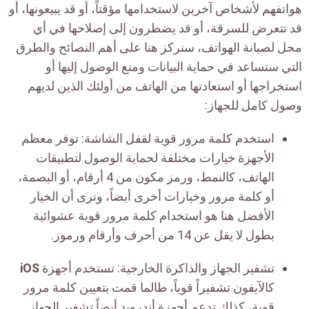
هواتفهم لأشخاص آخرين لاستخدامها مؤقتاً، أو قد يبيعونها، أو
قد تتعرض للسرقة، أو قد يضطرون إلى إصلاحها في أي
محل لصيانة الهواتف، سنركز هنا على أهم النصائح والطرق
التي ستساعد في حماية البيانات ومنع الوصول إليها أو
استخراجها أو استعادتها من الهاتف من أولئك الذين لديهم
وصول كامل للجهاز:
استخدم كلمة مرور قوية لقفل الشاشة: توفر معظم
الأجهزة خيارات مختلفة لحماية الوصول لتطبيقات
الهاتف، كالنمط، ورمز مكون من 4 أرقام، أو البصمة،
أو كلمة مرور وخيارات أخرى أيضاً، ونرى أن الخيار
الأفضل هنا هو استخدام كلمة مرور قوية عشوائية
بطول لا يقل عن 14 من أحرف وأرقام ورموز.
تشفير الجهاز والذاكرة الخارجية: تستخدم أجهزة
iOS
كالآيفون تشفيراً قوياً، طالما قمت بتعيين كلمة مرور
قوية، كذلك تدعم أجهزة أندرويد أيضاً تشفير الجهاز