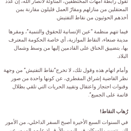
تقول رابطة أمهات المختطفين، المناوئة لأنصار الله، إن عدد
المعتقلين من منازلهم ومقارّ العمل قليلون مقارنة بمن
أخذهم الحوثيون من نقاط التفتيش.
فيما تتهم منظمة “عين الإنسانية للحقوق والتنمية”، ومقرها
مدينة صنعاء، النقاط الموازية، أي خاصة الحكومة المعترف
بها، بتضييق الخناق على القادمين إليها من وسط وشمال
البلاد.
وأمام اتهام هذه وقول تلك، لا تخرج”نقاط التفتيش” من وجهة
نظر القاضية إشراق المقطري، عن كونها واحدة من صور
وقنوات احتجاز واعتقال وتقييد الحريات التي تلقي بظلال
قاتمة على الجميع”.
رُهاب النقاط!
في السنوات السبع الأخيرة أصبح السفر الداخلي، من الأمور
التي تتسبب للسكان في اليمن بالأرق. إذ عليهم المرور عبر