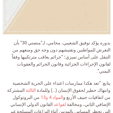
بدوره يؤكد توفيق الشعيبي، محامي، لـ”منصتي 30″ بأن
التعرض للمواطنين وتفتيشهم دون وجه حق ومنعهم من
التنقل على أساس تميزي؛ “جرائم يعاقب مترتكبيها وفقاً
لقانون الإجراءات الجزائية وقانون الجرائم والعقوبات
اليمني”.
يتابع: “تعد هكذا ممارسات اعتداء على الحرية الشخصية
وانتهاك خطير لحقوق الإنسان (…) وللمادة
الثالثة
المشتركة
من اتفاقيات جنيف الأربع و
المواد 4 و13
من البروتوكول
الإضافي الثاني، ومخالفة
لقواعد
القانون الدولي الإنساني
التي تحظر المساس بالمدنين أثناء النزاعات المسلحة غير