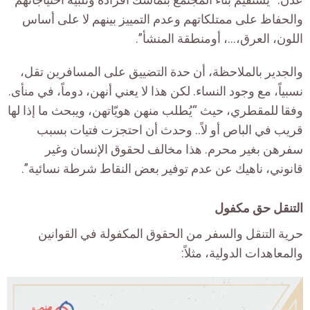
والحفاظ على ممتلكاتهم وعدم التمييز بينهم لا على أساس
اللون، العرق،…، أومنطقة المنشأ”.
والجدير بالملاحظة، أن حدة التضييق على المسافرين تقل،
نسبياً، مع وجود النساء. لكن هذا لا يعني أنهن، دوماً، في منأى.
وفقا للمقطري، حيث “يُطلب منهن هويّاتهن، ويبحث ما إذا لها
قريب في الباص أو لاً.. وحدث أن احتجزت فتيات بسبب
سفرهن بغير محرم. هذا مخالف لحقوق الإنسان وغير
قانوني، ناهيك عن عدم توفير بعض النقاط شرطة نسائية”.
التنقل حق مكفول
حرية التنقل والسفر من الحقوق المكفولة في القوانين
والمعاهدات الدولية، مثلاً: