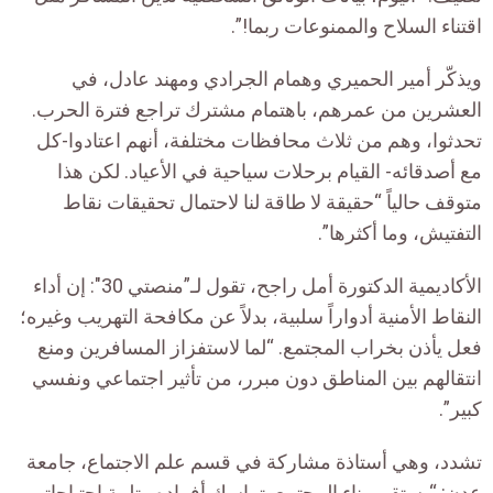
اقتناء السلاح والممنوعات ربما!”.
ويذكّر أمير الحميري وهمام الجرادي ومهند عادل، في
العشرين من عمرهم، باهتمام مشترك تراجع فترة الحرب.
تحدثوا، وهم من ثلاث محافظات مختلفة، أنهم اعتادوا-كل
مع أصدقائه- القيام برحلات سياحية في الأعياد. لكن هذا
متوقف حالياً “حقيقة لا طاقة لنا لاحتمال تحقيقات نقاط
التفتيش، وما أكثرها”.
الأكاديمية الدكتورة أمل راجح، تقول لـ”منصتي 30″: إن أداء
النقاط الأمنية أدواراً سلبية، بدلاً عن مكافحة التهريب وغيره؛
فعل يأذن بخراب المجتمع. “لما لاستفزاز المسافرين ومنع
انتقالهم بين المناطق دون مبرر، من تأثير اجتماعي ونفسي
كبير”.
تشدد، وهي أستاذة مشاركة في قسم علم الاجتماع، جامعة
عدن: “يستقيم بناء المجتمع بتماسك أفراده وتلبية احتياجاتهم