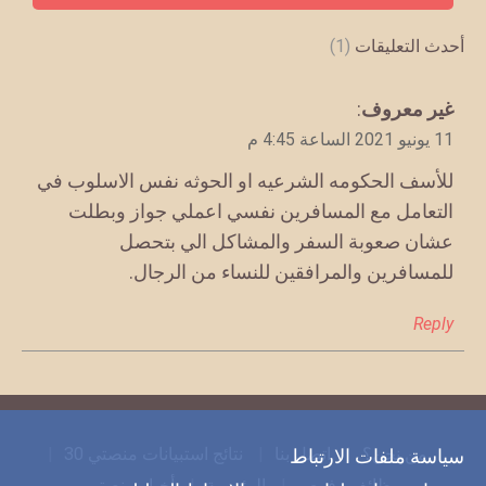
أحدث التعليقات
(1)
يقول
غير معروف
:
11 يونيو 2021 الساعة 4:45 م
للأسف الحكومه الشرعيه او الحوثه نفس الاسلوب في
التعامل مع المسافرين نفسي اعملي جواز وبطلت
عشان صعوبة السفر والمشاكل الي بتحصل
للمسافرين والمرافقين للنساء من الرجال.
Reply
من نحن؟
اتصل بنا
نتائج استبيانات منصتي 30
سياسة ملفات الارتباط
وظائف وفرص
الرئيسية
أخبار منصتي