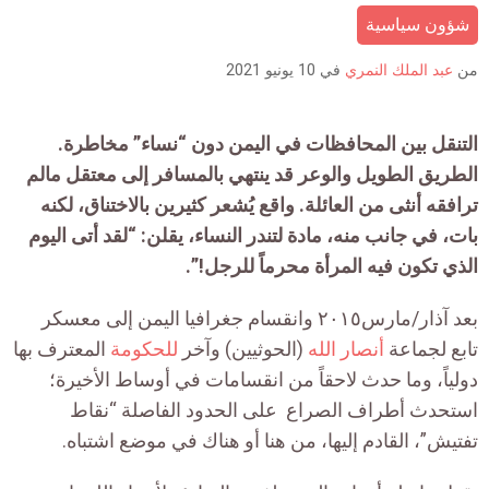
شؤون سياسية
count
is:
من
عبد الملك النمري
في
10 يونيو 2021
التنقل بين المحافظات في اليمن دون “نساء” مخاطرة.
الطريق الطويل والوعر قد ينتهي بالمسافر إلى معتقل مالم
ترافقه أنثى من العائلة. واقع يُشعر كثيرين بالاختناق، لكنه
بات، في جانب منه، مادة لتندر النساء، يقلن: “لقد أتى اليوم
الذي تكون فيه المرأة محرماً للرجل!”.
بعد آذار/مارس٢٠١٥ وانقسام جغرافيا اليمن إلى معسكر
تابع لجماعة
أنصار الله
(الحوثيين) وآخر
للحكومة
المعترف بها
دولياً، وما حدث لاحقاً من انقسامات في أوساط الأخيرة؛
استحدث أطراف الصراع على الحدود الفاصلة “نقاط
تفتيش”، القادم إليها، من هنا أو هناك في موضع اشتباه.