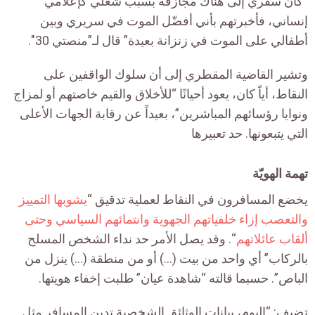
“كان سفري إلى هناك مجازفة بسبب شغلي كإعلامي
إنساني، فأخبرتهم بأني أفضّل الموت في سريري وبين
أطفالي على الموت في زنزانة بعيدة” قال لـ”منصتي 30″.
وتشير القاضية المقطري إلى أن سلوك الواقفين على
النقاط، أياً كان، يعود أحيانًا “للأخلاق والقيم خاصتهم أو لمزاج
ونوايا رؤسائهم المباشرين”، بعيداً عن رقابة الجهات الأعلى
التي يتبعونها. حد تعبيرها
تهمة الهويّة
يخضع المسافرون في النقاط لعملية تدقيق “
يشوبها التمييز
والتعصب إزاء خلفياتهم الجهوية وانتمائهم السياسي وحتى
ألقاب عائلاتهم
“. وقد يصل الأمر حد نداء الشخص المسلح
بالركاب” أي واحد من بيت (…) أو من منطقة (…) ينزل من
الباص”. حسبما قالته “شاهدة عيان” طلبت إخفاء هويتها.
تضيف: “اليوم، بيانات الوثائق الشخصية تدين المسافر مثل