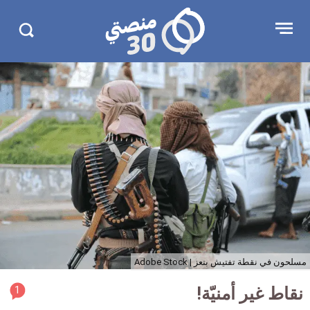
جاوز
منصتي
Open
Search
لإعلان
30
menu
in
30.com/
مسلحون في نقطة تفتيش بتعز |
Adobe Stock
rticle
نقاط غير أمنيّة!
1
ment