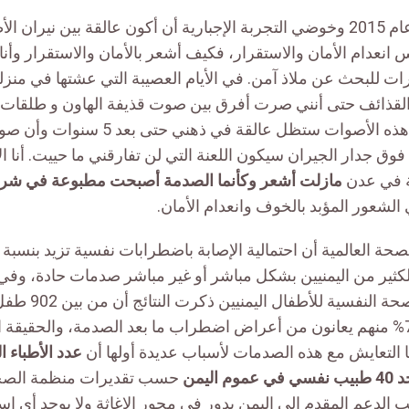
منذ بدء الحرب في عام 2015 وخوضي التجربة الإجبارية أن أكون عالقة بين ن
انعدام الأمان والاستقرار، فكيف أشعر بالأمان والاستقرار وأ
زوح أكثر من 3 مرات للبحث عن ملاذ آمن. في الأيام العصيبة التي عشتها في
ذائف حتى أنني صرت أفرق بين صوت قذيفة الهاون و طلقات “
نسميها، لم أعلم أن هذه الأصوات ستظل عالقة ف
ق جدار الجيران سيكون اللعنة التي لن تفارقني ما حييت. أنا الآن
ة في عدن
لشعور المؤبد بالخوف وانعدام الأمان.
لكثير من اليمنيين بشكل مباشر أو غير مباشر صدمات حادة، وف
تأثير الحرب على الص
الدراسة، 712 أي 79% منهم يعانون من أعراض اضطراب ما بعد الصدمة، والحقيق
ا التعايش مع هذه الصدمات لأسباب عديدة أولها أن
عدد الأطباء 
ليمن
حسب تقديرات منظمة الصحة 
ن أغلب الدعم المقدم إلى اليمن يدور في محور الإغاثة ولا يوجد أي ا