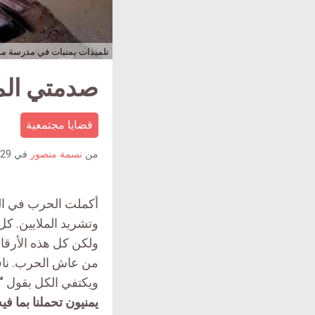
تلميذات يمنيات في مدرسة مدم
صدمتي المط
قضايا مجتمعية
من
نسمة منصور
في
29 مارس 2020
أكملت الحرب في اليم
وتشريد الملايين. كل
ولكن كل هذه الأرق
من عاش الحرب. ناقو
ويكتفي الكل بقول
“
يمنيون تحملنا بما فيه