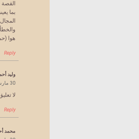
القصة ر
بما يعي
المجال 
والخطأ 
هوا (حمض DNA) و
Reply
يقول
وليد أحم
30 مارس 2020 الساعة 7:39 م
لا تعليق
Reply
يقول
محمد أح