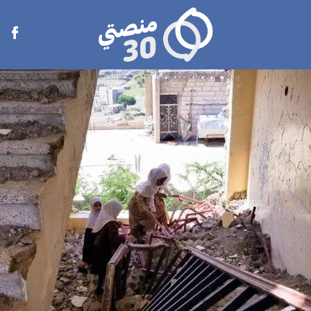
منصتي
Open
30
menu