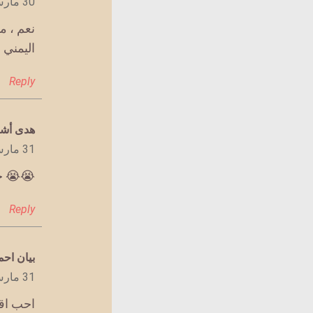
30 مارس 2020 الساعة 8:45 م
نعم ، م
اليمني
Reply
يقول
هدى أش
31 مارس 2020 الساعة 7:20 ص
😭😭 خ
Reply
يقول
بيان اح
31 مارس 2020 الساعة 4:37 م
احب اق