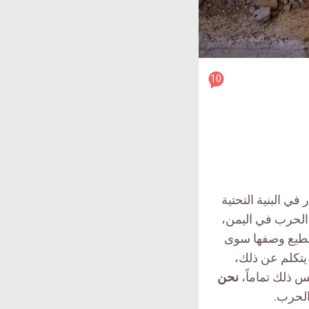
article
10
comment
count
is:
ي البنية التحتية
 الحرب في اليمن،
تطيع وصفها سوى
يتكلم عن ذلك،
س ذلك تماماً،
نحن
الحرب.