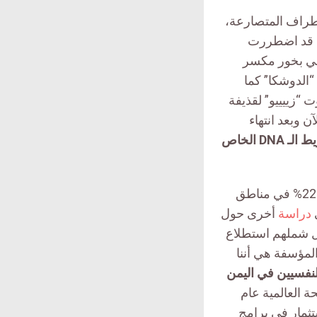
يران الأطراف المتصارعة،
نا قد اضطررت
 منزلي بخور مكسر
الدوشكا” كما
ي ذهني حتى بعد 5 سنوات وأن صوت “زييييو” لقذيفة
 وبعد انتهاء
مازلت أشعر وكأنما الصدمة أصبحت مطبوعة في شريط الـ DNA الخاص
لمنظمة الصحة العالمية أن احتمالية الإصابة باضطرابات نفسية تزيد بنسبة 22% في مناطق
ي
دراسة
أخرى حول
حة النفسية للأطفال اليمنيين ذكرت النتائج أن من بين 902 طفل شملهم استطلاع
ة المؤسفة هي أننا
النفسيين في اليمن
العالمية عام
ستثمار في برامج