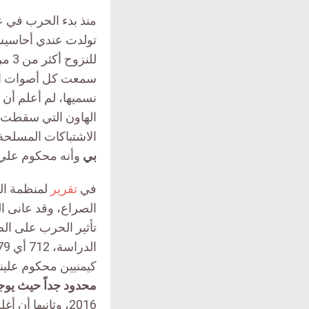
تولدت عندي أحاسيس 
للن
سمعت كل أصوات الق
الهاون التي سقطت فو
الاشتباكات المسلح
بي
وأنه محكوم علي ا
في
تقرير
الصراع،
وقد عانى ا
كيمنيين محكوم علين
محدود جداً حيث يوجد 40 طبيب نفسي في عموم ا
2016، وثانيها أ