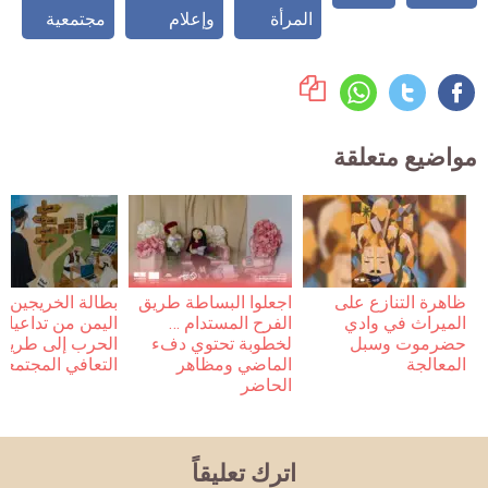
المرأة
وإعلام
مجتمعية
مواضيع متعلقة
ظاهرة التنازع على
اجعلوا البساطة طريق
بطالة الخريجين 
الميراث في وادي
الفرح المستدام …
اليمن من تداعيات
حضرموت وسبل
لخطوبة تحتوي دفء
الحرب إلى طريق
المعالجة
الماضي ومظاهر
التعافي المجتمعي
الحاضر
اترك تعليقاً