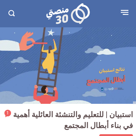
جاوز
منصتي
Open
Search
لإعلان
30
menu
in
30.com/
rticle
استبيان | للتعليم والتنشئة العائلية أهمية
1
ment
في بناء أبطال المجتمع
count