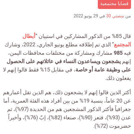
is:
قضايا مجتمعية
من
منصتي 30
في
29 يونيو 2022
قال 85% من الذكور المشاركين في استبيان “
أبطال
المجتمع
” الذي تم إطلاقه مطلع يونيو الجاري، 2022، وشارك
فيه
985
مشارك ومشاركة من مختلفات محافظات اليمن،
إنهم
يشجعون ويساعدون النساء في عائلاتهم على الحصول
على وظيفة عامة أو خاصة
، في مقابل 15% فقط قالوا إنهم لا
يفعلون ذلك.
أكثر الذين قالوا إنهم لا يشجعون ذلك، هم الذين تقل أعمارهم
عن 20 عاماً، بنسبة 19% من بين أفراد هذه الفئة العمرية، أما
جغرافياً فأكثر الذكور المشجعين هم من الحديدة (97%)، ثم
عدن (93%)، فتعز (90%)، صنعاء (82%)، إبّ (76%)، وأخيراً
حضرموت (72%).