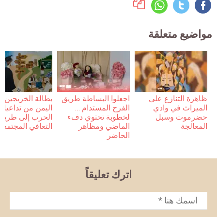
مواضيع متعلقة
ظاهرة التنازع على
اجعلوا البساطة طريق
بطالة الخريجين 
الميراث في وادي
الفرح المستدام …
اليمن من تداعيات
حضرموت وسبل
لخطوبة تحتوي دفء
الحرب إلى طريق
المعالجة
الماضي ومظاهر
التعافي المجتمعي
الحاضر
اترك تعليقاً
الاسم
*