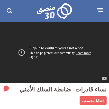
جاوز
منصتي
Open
Search
لإعلان
30
menu
in
30.com/
rticle
نساء قادرات | ضابطة السلك الأمني
1
ment
قضايا مجتمعية
count
is: