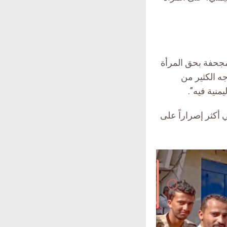
مجحفة بحق المرأة
جه
الكثير من
منية فيه”.
 أكثر إصراراً على