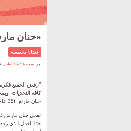
«حنان مارش
قضايا مجتمعية
من
سميرة عبد اللطيف
ف
“
رفض الجميع فكرة ن
كافة التحديات، وبم
حنان مارش (36 عاماً) حديثها معنا حول دعم عائلتها لها.
تعمل حنان مارش في 
هذا العمل الذي رفض 