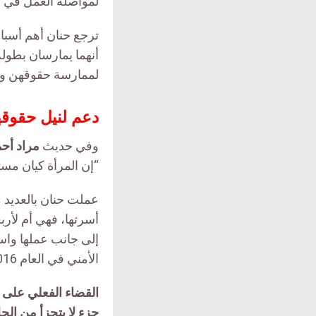
لمواصلة العمل في ا
ترجع حنان أهم أسبا
أنهما يمارسان بطول
لممارسة حقوقهن وال
دعم لنيل حقوقه
وفي حديث
مراد أح
“إن المرأة كيان مست
عملت حنان بالعديد م
أسرتها، فهي أم لأرب
إلى جانب عملها واست
الأمني في العام 2016.
القضاء الفعلي على ا
جزء لا يتجزأ من الحل