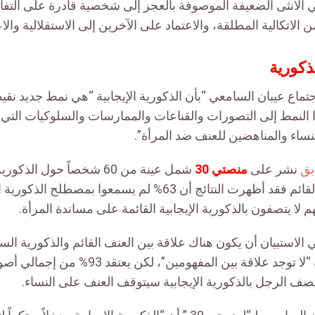
بي الأنثى الضعيفة الموصوفة بالعجز إلى شخصية قادرة على الت
ن الاتكالية المطلقة، والاعتماد على الآخرين إلى الاستقلالية وال
ذكورية
جتماع عيبان السامعي
“
بأن الذكورية الإيجابية “هي نمط جديد نقي
 النمط إلى التصورات والقناعات والممارسات والسلوكيات التي ي
نساء والمناهضين للعنف ضد المرأة”.
بق
نشر على
منصتي
30
شمل عينة من 60 شخصاً حول الذ
في مكافحة العنف القائم فقد أظهرت النتائج أن 63% لم يسمعوا بم
لاستبيان أن يكون هناك علاقة بين العنف القائم والذكورية الس
لا توجد علاقة بين المفهومين”، لكن يعتقد
93
% من إجمالي أصو
تصف الرجل بالذكورية الإيجابية سيتوقف العنف على النساء
.