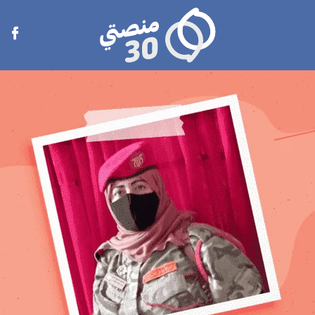
منصتي
Open
30
menu