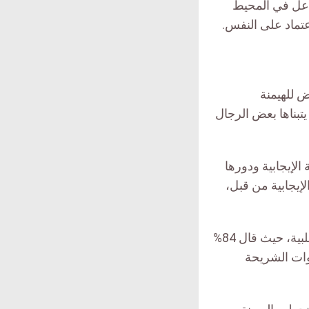
فاعل في المحيط
اعتماد على النفس.
ض للهيمنة
تبناها بعض الرجال
كورية الإيجابية ودورها
صطلح الذكورية الإيجابية من قبل،
لبية، حيث قال
84
%
ات الشريحة