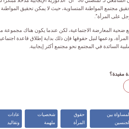
ن السامعي لـ
“
لمنصتي
30 ”
أن “الذكورية الإيجابية مدخلاً مبتكراً 
تحقيق مجتمع المواطنة المتساوية
،
حيث لا يمكن تحقيق المواطنة 
ل على المرأة”.
ع ضحية المعارضة الاجتماعية، لكن عندما يكون هناك مجموعة من
المرأة، ودعمها لنيل حقوقها
فإن ذلك بداية إطلاق قاعدة اجتماعية 
سلبية السائدة في المجتمع نحو مجتمع أكثر إيجابية
.
ة مفيدة؟
لمساواة بين
حقوق
شخصيات
عادات
لجنسين
المرأة
ملهمة
وتقاليد