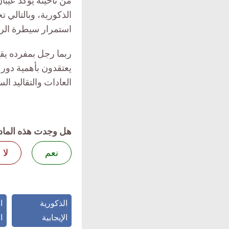
من ناحيته يؤكد عيبا
الذكورية، وبالتالي 
استمرار سيطرة الرج
ربما رجل بمفرده يق
يعتقدون بأهمية دور 
العادات والتقاليد ال
هل وجدت هذه الماد
نعم
لا
الذكورية
ا
الإيجابية
ا