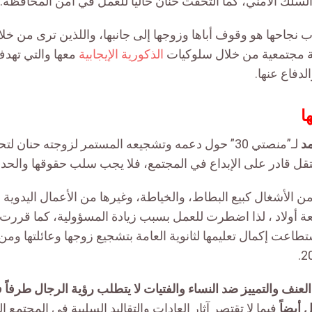
لسلك الأمني، كما التحقت حنان حالياً للعمل في أمن المحافظة
.
ب نجاحها
هو وقوف أباها وزوجها إلى جانبها، واللذين ترى من خلا
ة مجتمعية من خلال سلوكيات
الذكورية الإيجابية
معها والتي تهدف
دفاع عنها.
ا
مد
لـ”منصتي
30
” حول دعمه وتشجيعه المستمر لزوجته حنان لتح
قل قادر على الإبداع في المجتمع
،
فلا يجب سلب حقوقها والحد م
ن الأشغال كبيع البطاط، والخياطة، وغيرها من الأعمال اليدوية 
عة
أولاد
،
لذا اضطرت للعمل بسبب زيادة المسؤولية، كما قررت أ
طاعت إكمال تعليمها لثانوية العامة بتشجيع زوجها وعائلتها وم
لعنف والتمييز ضد النساء والفتيات لا يتطلب رؤية الرجال طرفاً
 أيضاً
فيما لا تقتصر آثار العادات والتقاليد السلبية في المجتمع ا