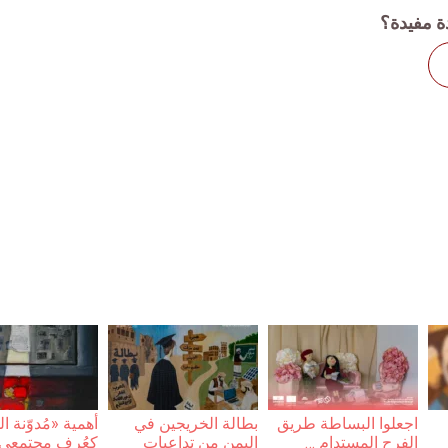
ة مفيدة؟
اجعلوا البساطة طريق
بطالة الخريجين في
أهمية «مُدوّنة 
الفرح المستدام …
اليمن من تداعيات
كعُرف مجتمعي أ