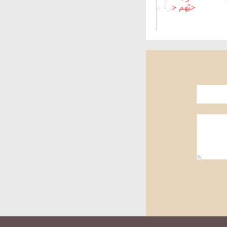
حيّهم جزءٌ منهم!
«الذكورية الإيجابية»!