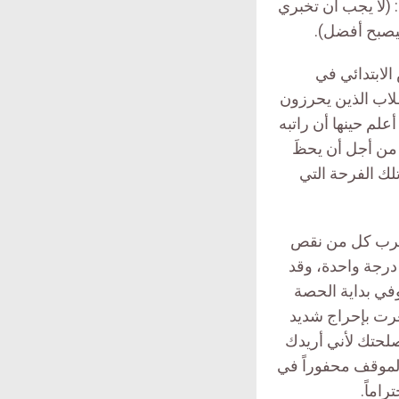
 (لا يجب أن تخبري
ليصبح أفضل).
لابتدائي في
طلاب الذين يحرزون
ت أعلم حينها أن راتبه
ج من أجل أن يحظَ
لك الفرحة التي
درجة ١٩ من ٢٠ وكان الأستاذ يضرب كل من نقص
درجة واحدة، وقد
في بداية الحصة
عرت بإحراج شديد
صلحتك لأني أريدك
الموقف محفوراً في
راماً.