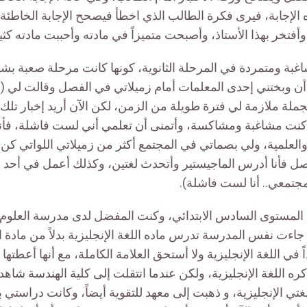
ه الإجابة، فيرى فكرة الطالب الذي اخطأ فيصحح الإجابة الخاطئة
وأفتخر بهذا الأستاذ، وأصبحت متميزاً في مادته وأحببت مادته كثيرا
غبة ومتمردة في المرحلة الثانوية، كونها كانت مرحلة صعبة 
ن وبختني إحدى المعلمات أمام زميلاتي في الفصل وقالت لي (أن
ملة ملازمة لي فترة طويلة من الزمن، لكن الآن أريد إخبار تلك 
 كنت مشاغبة ومشاكسة، وأتمنى أن تعلمي أني لست فاشلة، فأنا
والعلمية، ولي بصماتي في المجتمع أكثر من زميلاتي اللواتي كن
صل فأنا أدرس الماجيستير وأتحدث لغتين، وكذلك أعمل في أحد ا
مجتمعي.. أنا لست فاشلة).
المستوى السادس الابتدائي، وكنت المفضل لدى مدرسة العلوم، وع
جاءت نفس المدرسة تدرس ماده اللغة الإنجليزية بدلاً من مادة ا
 في اللغة الإنجليزية ولا أستحق العلامة الكاملة، مع أنها أعطتها
ه اللغة الإنجليزية، ولكن عندما انتقلت إلى كلية الهندسة شاه
لغتي الإنجليزية، و ذهبت إلى معهد للتقوية أيضاً، وكانت دراستي ب