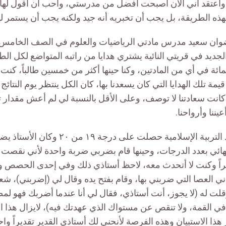
 وأعتقد أني الآن أصبحت أفضل من مدرستي، واحب أن أقول لها:
بهذه الطريقة، بل يجب أن تخبريه أنه جيد ولكنه يجب أن يستمر 
وان سعيد مدرس مادتي الرياضيات والعلوم في الصف الخامس ا
جديد في قريتي النائية يشتري هدايا من راتبه المتواضع لكل ال
ر من 75 بالمائة في أي من المادتين، وكنا حينها أكثر من خمسين طالباً، كن
مة تلك الهدايا التي كان يسعدنا بها، كان الكل ينتظر يوم النتائ
كانت سعادتنا لا توصف، وعلى الأقل بالنسبة لي لم أعش مقدار ت
عيننا وأرواحنا.
في إحدى مواد التربية الإسلامية حصلت على 
هائي بعدد الدرجات، وحينها قام بضربي ضربة واحدة لأني نقصت 
اً وكنت لا أتحدث معه، لاحظ أستاذي ذلك وفي إحدى الحصص و
ي العصا التي ضربني بها، وقام بفتح يده وقال لي (إضربني)، ش
لت له (لا يجوز، أنت أستاذي، فقال لي أنا عندما أضربك فهو لم
ً في القمة، ولا تنقص عن مستواك الذي عهدتك فيه)، لايزال هذا 
هذا الاستبيان وهذه الفرصة لأنحني لك أستاذي القدير تقديراً واحت