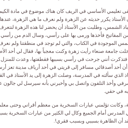
قى تعليمي الأساسي في الريف كان هناك موضوع في مادة الكيمي
لأستاذ يكرر حديثه عن الزهرة ولم نعرف ما هي الزهرة، عندها قم
د الشمس، وطلبت من الأستاذ أن يحضر لنا هذه الزهرة لنتعرف ع
من المفاتيح فأخذها ورمى بها على رأسي، وسال الدم من رأس
مس الموجودة في الكتاب، والتي لم توجد في منطقتنا ولم نعر
ا دخلت جامعة صنعاء رأيت زهرة وكنت معجباً بها، فقال لي أحد ال
فتذكرت أنني جرحت في رأسي بسببها فقطفتها، وعدت للمنزل 
ن أحد أصدقائي مسافر إلى قريتي في أحد أرياف مدينة تعز أرس
 الذي سألته في المدرسة، وصلت الزهرة إلى يد الأستاذ في القري
ي وأخذ التلفون واتصل بي وأخبرني بأنه سيرسل لي جالون ع
به في حقي.
مة، وكانت تؤلمني عبارات السخرية من معظم أقراني وحتى معلم
 المدرس أمام الجميع وكال لي الكثير من عبارات السخرية بس
قد أن الظاهرة بسببي وبسبب فقري!.