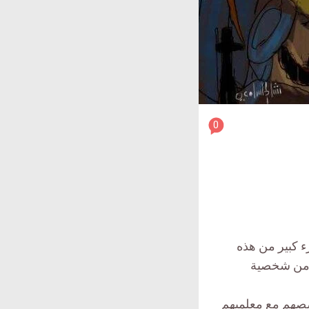
article
0
comment
count
is:
ء كبير من هذه
اً من شخصية
قصصهم مع معلميهم