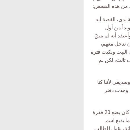
قط من هذه القصص:
 لدي، القصة أنه
بدأ من أول
قد أنه لم يتبقّ
أن ندخل معهم،
 البيت وبكيت فترة
صف ثالث، لكن لم
ديقي لأننا كنا
ا وجدت دفتر
مدرس العلوم في الامتحانات الشهرية، في إحدى المدارس الحكومية في تعز، كان يضع 20 فقرة
ما يذيع اسم
ئة، يقول للطالب