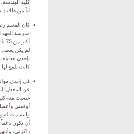
كلية الهندسة،
أياً من طلابك 
كان المعلم رض
مدرسة العهد ال
أكث
لم يكن يغطي قي
بإحدى هداياه، 
كانت تلمع لها أ
عن المعدل الن
غضبت منه كثير
أوقفني وأعطان
وابتسمت له وق
أن تكون دائما
ذاكرتي، وأنتهز 