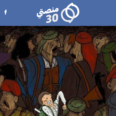
منصتي
Open
30
menu