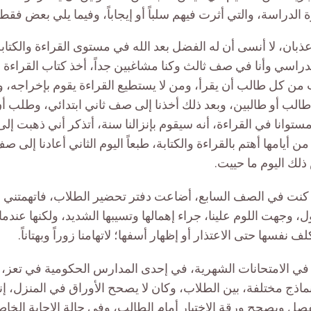
 الدراسة، والتي أثرت فيهم سلباً أو إيجاباً، وفيما يلي بعض ف
ان، لا أنسى أن له الفضل بعد الله في مستوى القراءة والكتابة
راسي وأنا في صف ثالث وكنا مشاغبين جداً، أخذ كتاب القراءة و
ن كل طالب أن يقرأ، ومن لا يستطيع القراءة يقوم بإخراجه، وأعت
طالب أو طالبين، وبعد ذلك أخذنا إلى صف ثاني ابتدائي، وطلب 
توانا في القراءة، أنه سيقوم بإنزالنا سنة، أتذكر أني ذهبت إلى
 أيامها أهتم بالقراءة والكتابة، طبعاً اليوم الثاني أعادنا إلى 
ذلك اليوم ما حييت.
كنت في الصف السابع، أضاعت دفتر تحضير الطلاب، فاتهمتني وص
ل، وجهت اللوم علينا، جراء إهمالها وتسيبها الشديد، ولكنها عندم
ف نفسها حتى الاعتذار أو إظهار أسفها؛ لاتهامنا زوراً وبهتاناً.
ماذج مختلفة، بين الطلاب، وكان لا يصحح الأوراق في المنزل، إن
صل ويصحح ورقة الاختبار أمام الطالب، وفي حالة الإجابة الخاط