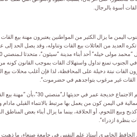
لقات أسوة بالرجال.
 اليمن ما يزال الكثير من المواطنين يعتبرون مهنة بيع القات 
 العديد من العائلات بيع القات وتناوله، وقد يصل الحد إلى عد
 في الجنوب تمنع تداول واستهلاك القات بموجب القانون كونه من
ون القات نبتة دخيلة على المحافظة، لذا فإن أغلب محلات بيع ا
عة القات غير مرغوب بتواجدهم في حضرموت”.
وترى الباحثة في علم الاجتماع خديجة عمر في حديث
مالية في اليمن كون من يعمل بها مرتبط بالانتماء القبلي مادام 
ح وبيع اللحوم، أو الحلاقة، بينما ما يزال أبناء بعض المناطق ال
ت بنظرة ازدراء”.
 الحافظ الخامري أستاذ علم النفس في جامعة صنعاء، ما ذهبت إ