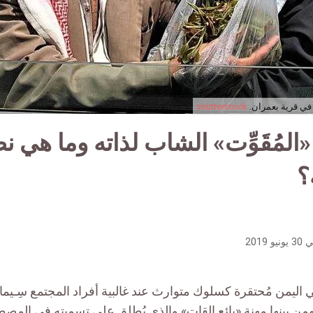
في قرية بعمران.
shutterstock
المُقَوِّت» الشاب لذاته وما هي ن
؟
ي
30 يونيو 2019
ليمن مُحتقرة كسلوك متوارث عند غالبية أفراد المجتمع سِـيما أ
 ومن بينها مهنة «بائع القات» والذي يُطلق على تسميته في المص