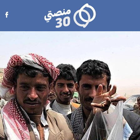
منصتي
Open
30
menu