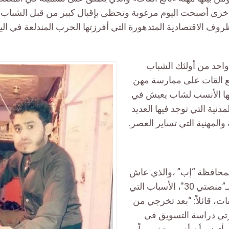
ن أخرى أصبحت اليوم مرغوبة وتحظى بإقبال كبير من قبل الشباب
روف الاقتصادية المتدهورة التي أفرزتها الحرب المندلعة في الي
(23 عاماً) واحد من أولئك الشباب
يع القات على ممارسة مهن
ها الأنسب لشاب يعيش في
مدنية التي توجد فيها العديد
والمهنية التي تساير العصر.
لمحافظة “إب” ،والذي عاش
ويقيم في “صنعاء”، لـ”منصتي 30″، الأسباب التي
قات، قائلاً: “بعد تخرجي من
سرتي دراسة التسويق في