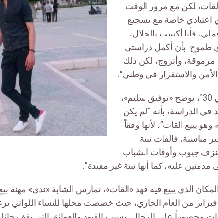
القات، لكن مع مرور الوقت
 اعتيادي خاصة مع تشجيع
لي، فأنا أكسب بالحلال،
 طموح بأن أكمل دراستي
رموقة، وأتزوج، لكن ذلك
 الأمن والاستقرار في وطني”.
وفي حديثه لـ”منصتي 30″، يوضح «توفيق سليم»،
 في الدراسة، بأنه “لم يكن
هو يبيع القات”، لأنها وفقاً
ر مناسبة، فالقات نبتة
نزف جيوب وأوقات الشباب
 مدمنين عليه، كما أنها نبتة غير مفيدة”.
المكان الذي يبيع فيه فهد «القات»، تمارس الشابة «ندى» مهنة ب
 فبراير من العام الجاري، حيث خصصت محلها للنساء اللواتي ير
ات محصوراً على الرجال، بسبب القيود والعوائق التي تقف حائ