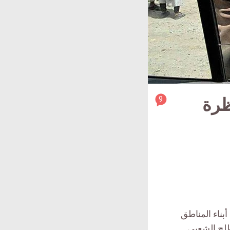
article
9
ظرة
comment
count
is:
بناء المناطق
طلح الشعبي