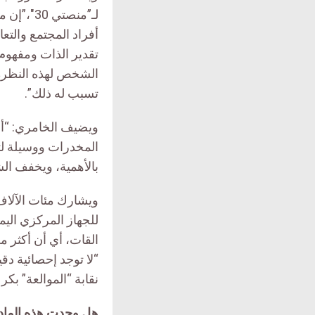
لـ”منصت
أفراد المجتمع والت
تقدير الذات ومفهوم
الشخص لهذه النظرة، أ
تسبب له ذلك”.
ويضيف الخامري: “أنا
المخدرات ووسيلة لت
بالأهمية، ويخفف الشع
ويشارك مئات الآلاف
للجهاز المركزي الي
“لا توجد إحصائية دق
نقابة “الموالعة” بكر 
هل وجدت هذه الماد