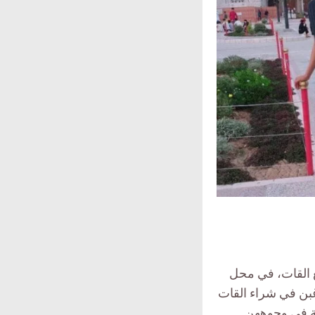
يع القات، في محل
غبن في شراء القات
لة في وجوههن