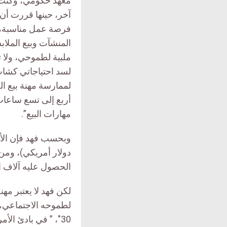
معهد حكومي، وكنت 
آخر، حينها قررت أن
فرصة عمل مناسبة،
المنشآت وبيع الملاب
ملبية لطموحي، ولا تد
لسد احتياجاتي كشا
لممارسة مهنة بيع ا
أربع إلى تسع ساعات
مهارات البيع”.
دولار أمريكي)، ومن
الحصول عليه آلاف ا
لكن فهد لا يعتبر مهنة
لطموحه الاجتماعي، 
30″، ” في بادئ ال