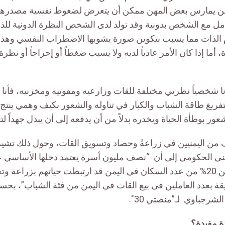
ي 30″،”إن من يمارس بعض المهن ممكن أن يتعرض لضغوط نفسية مصدره
عامل مع الشخص بدونية وقد تولد لدى الشخص النظرة الدونية 
 الذات مما يسبب بتكوين صورة يشوبها الاضطراب النفسي وهذا
ما إذا كان الأمر عادياً لديه ولا يسبب ضغطاً أو إحراجاً أو نظرة 
 شخصياً نظرتي مختلفة للقات وزارعيه ومقوتيه ومخزنيه، فأنا 
فريغ طاقة الشباب والكبار في تناوله والشعور بكيف وهمي ينتج
ور بوطأة الحياة ويخدره بدلاً من أن يدفعه إلى أن يبذل جهداً لتغ
 من اليمنيين في زراعةً وحصاد وتسويق القات، وحول ذلك تشير
مني الحكومي إلى أن “نصف مليون أسرة يعتمد دخلها الأساسي 
القات، أي أن أكثر من 20% من عدد السكان في اليمن قد ارتبطت حياتهم بزراعة
يقة بعدد العاملين في بيع القات في اليمن من فئة الشباب”، بحس
الشرجباوي لـ”منصتي 30″.
ة مفيدة؟