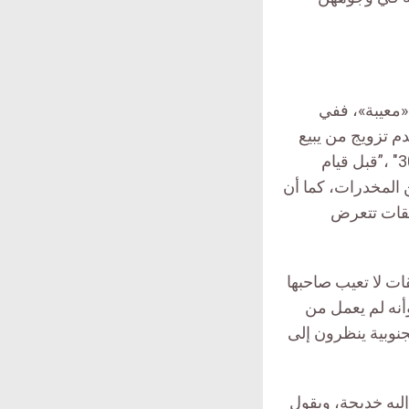
«معيبة»، ففي
م تزويج من يبيع
ويمضغ القات، ويقول “محمد مولى خيله” أحد أبناء مدينة “سيئون”، متحدثا لـمنصتي 30″ ،”قبل قيام
 المخدرات، كما أن
لقات تتعرض
ها لـ”منصتي 30″،بأن “مهنة بيع القات لا تعيب صاحبها
وأنه لم يعمل من
جنوبية ينظرون إلى
ليه خديجة، ويقول