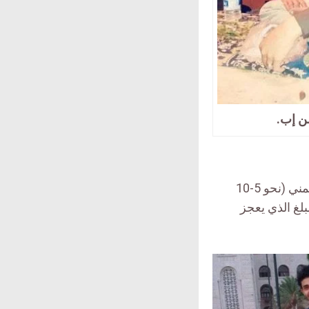
ن إب.
وبحسب فهد فإن الأجر الذي يتقاضاه عن عمل كل يوم ما بين 2500 إلى 5000 ريال يمني (نحو 5-10
لغ الذي يعجز