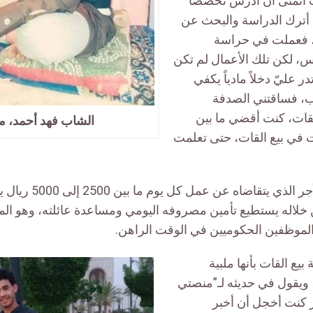
أتمنى أن أدرس تخصصاً
 أترك الدراسة والبحث عن
 فعملت في حراسة
س، لكن تلك الأعمال لم تكن
ر عليّ دخلاً مادياً يكفي
ب، فساقتني الصدفة
لقات، كنت أقضي ما بين
الشاب فهد أحمد، م
 في بيع القات، حتى تعلمت
 خلاله يستطيع تأمين مصروفه اليومي ومساعدة عائلته، وهو المب
لموظفين الحكوميين في الوقت الراهن.
 بيع القات بأنها ملبية
ويقول في حديثه لـ”منصتي
أمر كنت أخجل أن أخبر