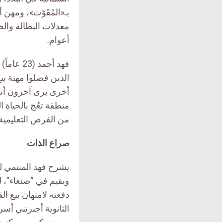
بـ«المُقَوّت»، ومه
معدلات البطالة والظ
أعوام.
فهد أحمد 
الذين فضلوا مهنة ب
أخرى يرى آخرون أن
منطقة تعُج بالحياة ال
من الفرص التعليمية 
صراع الذات
يشرح فهد المنتمي 
دفعته لامتهان بيع ال
الثانوية أجبرتني أ