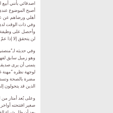
اصدقائي بأنني أبيع 
أصبح الموضوع عندي
أهلي ورضاهم عن عم
وفي ذات الوقت لدي
وأحصل على وظيفة م
لن يتحقق إلا إذا عمّ
وهو زميل سابق لفهد
يتمنى أن يرى صديقه و
لوجهة نظره “مهنة غي
مضرة بالصحة وتست
الذين قد يتحولون إلى
وعلى بُعد أمتار من 
صغير افتتحته أواخر
بعد أن ظل شراء الق