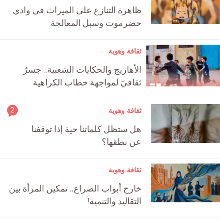
ظاهرة التنازع على الميراث في وادي
حضرموت وسبل المعالجة
ثقافة وهوية
الأهازيج والحكايات الشعبية.. جسرٌ
ثقافيّ لمواجهة خطاب الكراهية
rticle
2
ثقافة وهوية
ment
هل ستظل كلماتنا حية إذا توقفنا
count
عن نطقها؟
is:
ثقافة وهوية
خارج أبواب الصراع.. تمكين المرأة بين
التقاليد والتنمية!