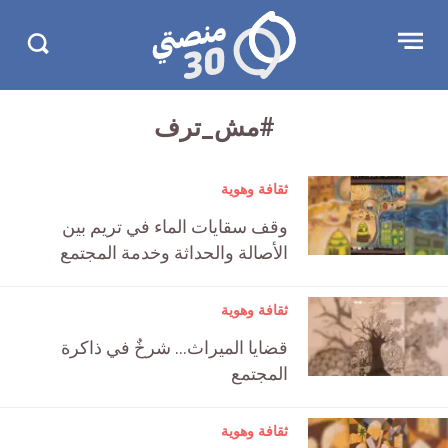
تجاوز
منصتي
Open
Search
الإعلان
30
menu
in
30.com/
#مش_ترف
ثقافة وهوية
وقف سقايات الماء في تريم بين
الأصالة والحداثة وخدمة المجتمع
ثقافة وهوية
قضايا الميراث… شرخٌ في ذاكرة
المجتمع
ثقافة وهوية