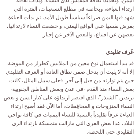
اليمن، وتحديداً ثقافة الملابس لدى النساء، وبدأت ثقافة
ارتداء العباءة، وبخاصة في مطلع التسعينات، الفترة التي
شهد فيها اليمن صراعاً سياسياً طويل الأمد، ثم بدأت العباءة
بفرض نفسها على الواقع اليمني، و خضعت النساء لارتدائها،
بعضهن عن اقتناع، والبعض الآخر عن إجبار.
عُرف تقليدي
قد يبدأ استعمال نوع معين من الملابس كطراز من الموضة،
إلا أنه لا يلبث أن يدخل ضمن نطاق العادة أو العرف التقليدي
حين يتم توارثه من جيل إلى آخر. فعلى سبيل المثال، كانت
بعض النساء منذ القدم -في عدن وبعض المناطق الجنوبية-
يرتدين “الشيذر”، الذي اقتصر ارتداؤه على كبار السن و بعض
النساء المتزوجات و المحافِظات، أما الآن فقد أصبح ارتداء
العباءة عرفاً تقليدياً بالنسبة للنساء اليمنيات في كافة نواحي
البلاد، عدا بعض القرى التي مازالت متمسكة بارتداء الزي
التقليدي حتى اللحظة.