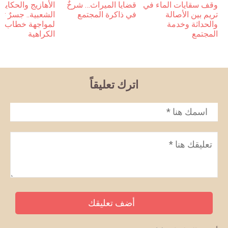
وقف سقايات الماء في
قضايا الميراث… شرخٌ
الأهازيج والحكايا
تريم بين الأصالة
في ذاكرة المجتمع
الشعبية.. جسرٌ ثق
والحداثة وخدمة
لمواجهة خطاب
المجتمع
الكراهية
اترك تعليقاً
الاسم
*
تعليق
*