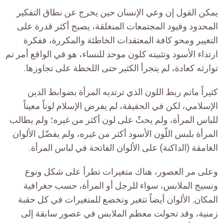
يمكن القول إن وعي الإنسان حين يخرج عن نطاق التفكير
المحدود وقيود المجتمعات المنغلقة، يصبح أكثر قدرة على
التغيير ومحو كافة المعتقدات الخاطئة والمكررة، ففكرة
ارتداء الأسود وتثبيته كلون موحد للنساء، هو في الواقع أمر تم
توارثه كعادة، لم يتجرأ الكثير حتى اللحظة على تجاوزها.
كثيراً ماتم ربط اللون الذي ترتديه المرأة بضوابط الدين
الإسلامي، لكن في الحقيقة، لم يفرض الإسلام لوناً معيناً
للباس المرأة، ولم يحثّ على لون أكثر من غيره؛ ولم يطالب
المرأة بلبس اللّون الأسود أكثر من غيره، ولم يفضّل الألوان
الغامقة (الداكنة) على الألوان الفاتحة في لباس المرأة.
وعلى مر العصور، هناك متغيرات تطرأ على شكل ونوع
ونسيج الملابس، سواء للرجل أو المرأة، حسب جغرافية
المكان. الألوان أيضاً تتغير وتخضع للمتغيرات في كل حقبة
زمنية، وقد تحولت معظم الملابس في عصور سابقة إلى