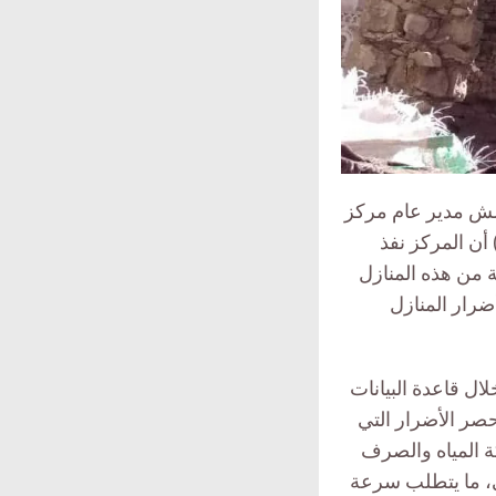
امش مدير عام مركز
راسات والتدريب المعماري التابع لهيئة الحفاظ على المدن التاريخية لـ(منصتي 30) أن المركز نفذ
2500 منزل، جميعها شهدت انفجارات في محيطها، 50 بالمئة من هذه المنازل
 فيما كانت أضرار المنازل
ل قاعدة البيانات
حصر الأضرار التي
كة المياه والصرف
ي، ما يتطلب سرعة