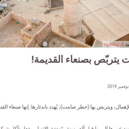
مة
shutterstock
تربّص بصنعاء القديمة!
إهمال، ويتربص بها (خطر صامت)، يُهدد باندثارها. إنها صنعاء القد
ود عمرها إلى ما قبل ألف سنة، مُهددة بالانهيار، بفعل تآكل شبك