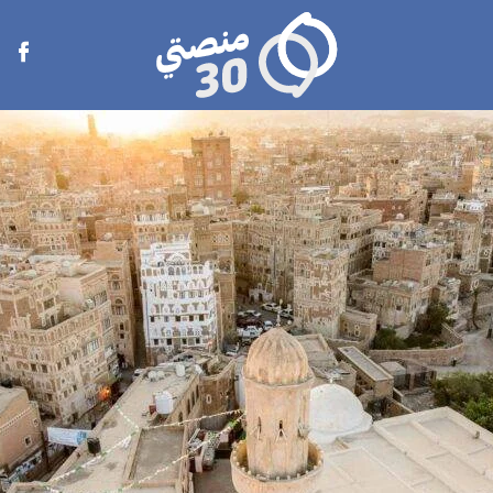
منصتي
Open
30
menu