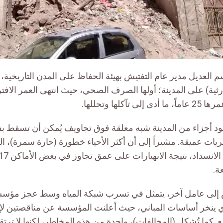
العديل مدير عام التفتيش بهيئة الحفاظ على المدن التاريخية،
رثية) على المدينة؛ أولها الصرف الصحي، حيث انتهى العمر الافت
آكلها وتحللها.
د أجزاء من المدينة شبه معلقة فوق تجاويف يُمكن أن تسقط ب
يات عميقة. مشيراً إلى أن أكثر الأحياء خطورة (حارة سمرة)، ال
ة.
ش إلى عامل آخر، يتمثل في تسرب شبكة المياه وسط عجز مؤسس
ي ينخر أساسات المباني، حيث أعلنت المؤسسة عن مناقصتين لإع
. كما تُشكل (المخالفات)، واحدة من هذه المخاطر، لكنها لا تر