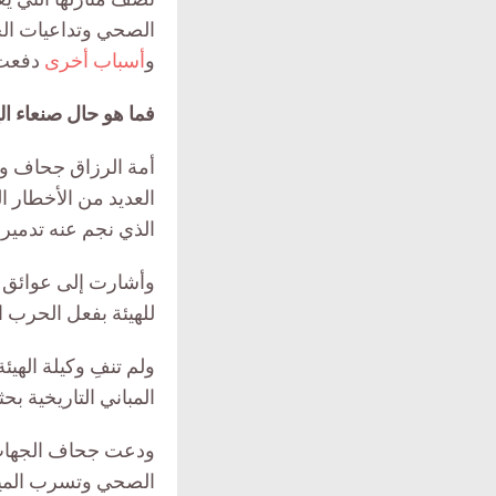
الصحي وتداعيات الح
و
أسباب أخرى
دفعت 
فما هو حال صنعاء ا
العديد من الأخطار ا
الذي نجم عنه تدمير 
وأشارت إلى عوائق عد
للهيئة بفعل الحرب ال
ولم تنفِ وكيلة اله
المباني التاريخية بحث
ودعت جحاف الجهات ا
الصحي وتسرب المياه