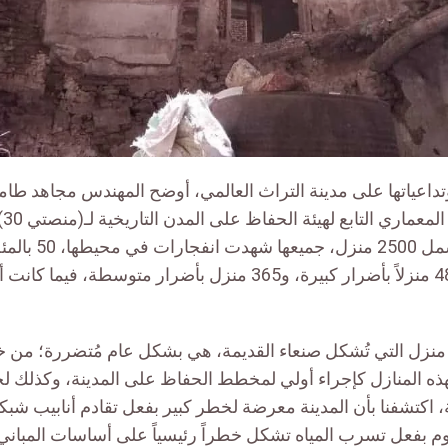
تداعياتها على مدينة التراث العالمي، أوضح المهندس مجاهد ط
الد
مسحاً عام 2017، شمل 
تضررت، حيث تأثر 48 منزلاً بأضرار كبيرة، و365 منزل بأضرار متوسطة،
منزل التي تُشكل صنعاء القديمة، هي بشكل عام مُتضررة؛ من خلا
هذه المنازل كإجراء أولي لمخطط الحفاظ على المدينة، وكذلك ل
ية، اكتشفنا بأن المدينة معرضة لخطر كبير بفعل تقادم أنابيب شب
 بفعل تسرب المياه تشكل خطراً رئيسياً على أساسات المبان