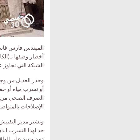
المهندس فارس قاسم 
أخطار وصفها بـ(الكا
الشبكة التي تجاوز عمرها 25 عاماً، ما أدى إلى ت
وحذر العديل من وجو
أو تسرب مياه أو حفر
الإصلاحات بالمتواضع
ويشير مدير التفتي
حد لهذا التسرب الذ
دون جديد على الواقع