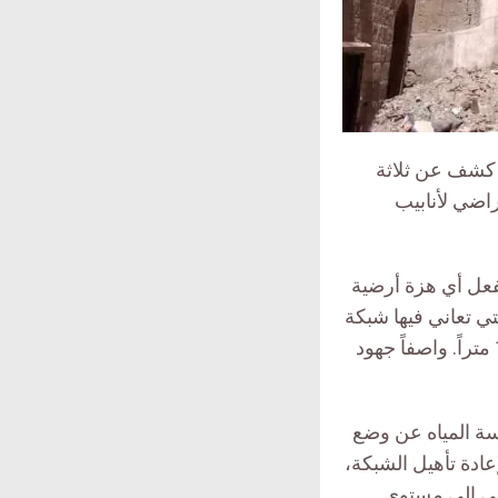
 كشف عن ثلاثة
راضي لأنابيب
فعل أي هزة أرضية
تي تعاني فيها شبكة
الصرف الصحي من الانسداد، نتيجة الانهيارات على عمق تجاوز في بعض الأماكن 17 متراً. واصفاً جهود
ة المياه عن وضع
ادة تأهيل الشبكة،
تقي إلى مستوى