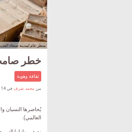
منظر عام لمدينة صنعاء القدي
خطر صامت ي
ثقافة وهوية
من
محمد شرف
في
14 نوفمبر 2019
يُحاصرها النسيان وال
العالمي).
نصف منازلها التي يع