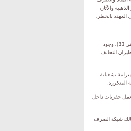
هبية والآثار،
 المهدد بالخطر.
أمة الرزاق جحاف وكيل هيئة الحفاظ على المدن التاريخية، أكدت في حديث لـ (منصتي 30)، وجود
طيران التحالف
زانية تشغيلية
ة المتكررة.
بعمل حفريات داخل
هالك شبكة الصرف