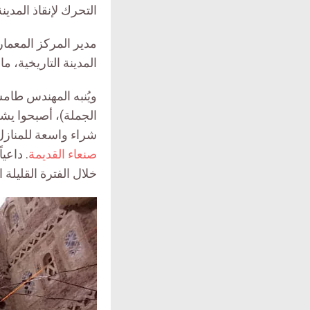
التحرك لإنقاذ المدينة
مدير المركز المعمار
المدينة التاريخية، م
ويُنبه المهندس طامش
الجملة)، أصبحوا يشك
شراء واسعة للمنازل 
صنعاء القديمة
. داعي
خلال الفترة القليلة ا