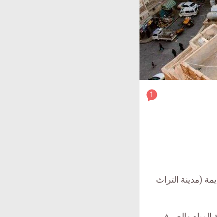
article
1
comment
count
is:
يمة (مدينة التراث
ة المياه والصرف