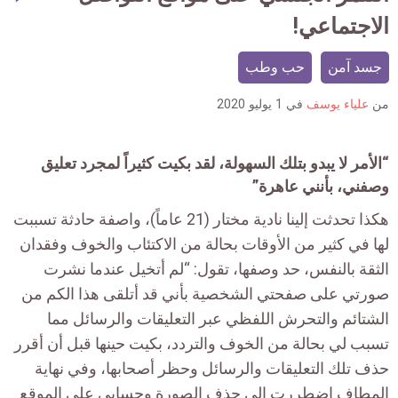
mment
الاجتماعي!
count
is:
جسد آمن
حب وطب
من
علياء يوسف
في
1 يوليو 2020
“
الأمر
لا
يبدو
بتلك
السهولة،
لقد
بكيت
كثيراً
لمجرد
تعليق
وصفني، بأنني عاهرة
”
هكذا تحدثت إلينا نادية مختار (21 عاماً)، واصفة حادثة تسببت
لها في كثير من الأوقات بحالة من الاكتئاب والخوف وفقدان
الثقة بالنفس، حد وصفها، تقول: “لم أتخيل عندما نشرت
صورتي على صفحتي الشخصية بأني قد أتلقى هذا الكم من
الشتائم والتحرش اللفظي عبر التعليقات والرسائل مما
تسبب لي بحالة من الخوف والتردد، بكيت حينها قبل أن أقرر
حذف تلك التعليقات والرسائل وحظر أصحابها، وفي نهاية
المطاف اضطررت إلى حذف الصورة وحسابي على الموقع