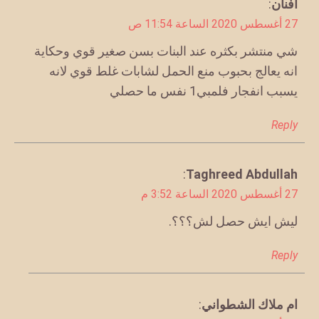
يقول
افنان
:
27 أغسطس 2020 الساعة 11:54 ص
شي منتشر بكثره عند البنات بسن صغير قوي وحكاية
انه يعالج بحبوب منع الحمل لشابات غلط قوي لانه
يسبب انفجار فلمبي1 نفس ما حصلي
Reply
يقول
Taghreed Abdullah
:
27 أغسطس 2020 الساعة 3:52 م
ليش ايش حصل لش؟؟؟.
Reply
يقول
ام ملاك الشطواني
: