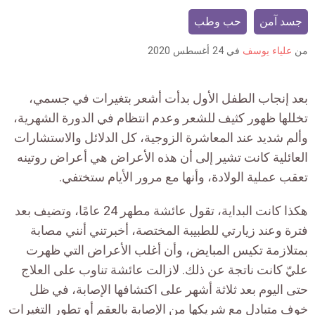
is:
جسد آمن
حب وطب
من
علياء يوسف
في
24 أغسطس 2020
بعد إنجاب الطفل الأول بدأت أشعر بتغيرات في جسمي،
تخللها ظهور كثيف للشعر وعدم انتظام في الدورة الشهرية،
وألم شديد عند المعاشرة الزوجية، كل الدلائل والاستشارات
العائلية كانت تشير إلى أن هذه الأعراض هي أعراض روتينه
تعقب عملية الولادة، وأنها مع مرور الأيام ستختفي.
هكذا كانت البداية، تقول عائشة مطهر 24 عامًا، وتضيف بعد
فترة وعند زيارتي للطبيبة المختصة، أخبرتني أنني مصابة
بمتلازمة تكيس المبايض، وأن أغلب الأعراض التي ظهرت
عليّ كانت ناتجة عن ذلك. لازالت عائشة تناوب على العلاج
حتى اليوم بعد ثلاثة أشهر على اكتشافها الإصابة، في ظل
خوف متبادل مع شريكها من الإصابة بالعقم أو تطور التغيرات