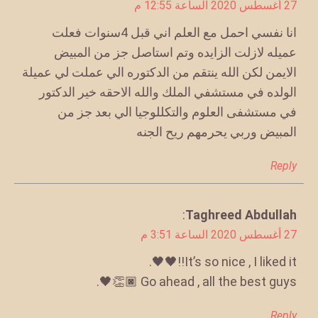
27 أغسطس 2020 الساعة 12:55 م
انا نفسي احمل مع العلم اني قبل 4سنوات فعلت
عميله لازلت الزايده وتم استاصل جز من المبيض
الايمن لكن الله ينتقم من الدكتوره الي عملت لي عميلة
الولده في مستشفي الملك والله الاحقه خير الدكتور
في مستشفى العلوم والتكللوجيا الي بعد جز من
المبيض وربي يحرمهم ريح الجنه
Reply
يقول
Taghreed Abdullah
:
27 أغسطس 2020 الساعة 3:51 م
It’s so nice , I liked it!!🖤🖤.
Go ahead , all the best guys 👏🏿🖤.
Reply