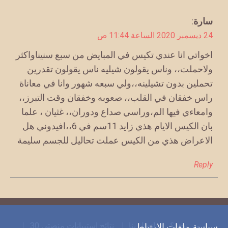
يقول
سارة
:
24 ديسمبر 2020 الساعة 11:44 ص
اخواتي انا عندي تكيس في المبايض من سبع سنيناواكثر
ولاحملت،، وناس يقولون شيليه ناس يقولون تقدرين
تحملين بدون تشيلينه،،ولي سبعه شهور وانا في معاناة
راس خفقان في القلب،، صعوبه وخفقان وقت التبرز،،
وامعاءي فيها الم،وراسي صداع ودوران،، غثيان ، علما
بان الكيس الايام هذي زايد 11سم في 6،،افيدوني هل
الاعراض هذي من الكيس عملت تحاليل للجسم سليمة
Reply
من نحن؟
اتصل بنا
نتائج استبيانات منصتي 30
سياسة ملفات الارتباط