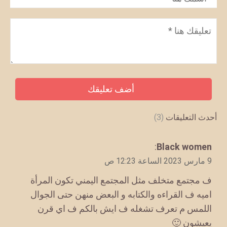
تع
(3)
أحدث التعلي
:
Black wome
يقو
9 
ف مجتمع متخلف مثل المجتمع اليمني تكون المرأ
اميه ف القراءه والكتابه و البعض منهن حتى الجو
اللمس م تعرف تشغله ف ايش بالكم ف اي قر
يعيشون 