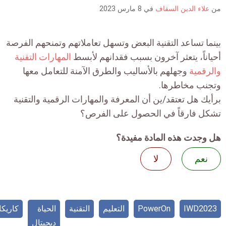
is:
لاء الدين السقاف
في
8 مارس 2023
ا تساعد التقنية البعض وتسهل تعاملاتهم وتمنحهم الفرصة
ناً، يتعثر آخرون بسبب فقدانهم لأبسط
المهارات التقنية
قمية
وجهلهم بالأساليب والطرق الآمنة للتعامل معها
ب مخاطرها.
ك هل تعتقد/ين أن المعرفة والمهارات الرقمية والتقنية
 فارقاً في الحصول على الفرص؟
جدت هذه المادة مفيدة؟
عم
لا
IWD2
PowerOn
التعليم
التقنية
الحياة
كاريكاتير
ديجيتال