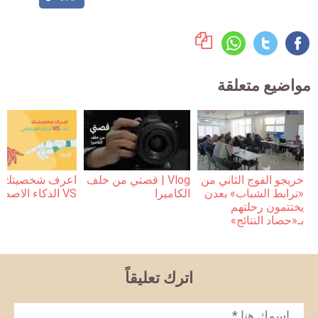
ضيع متعلقة
جو الفوج الثاني من
Vlog | قصتي من خلف
اعرف شخصيتك | أنت
ابط الشباب» بعدن
الكاميرا
VS الذكاء الاصطناعي
تمون رحلتهم
حصاد النتائج»
اترك تعليقاً
سم
*