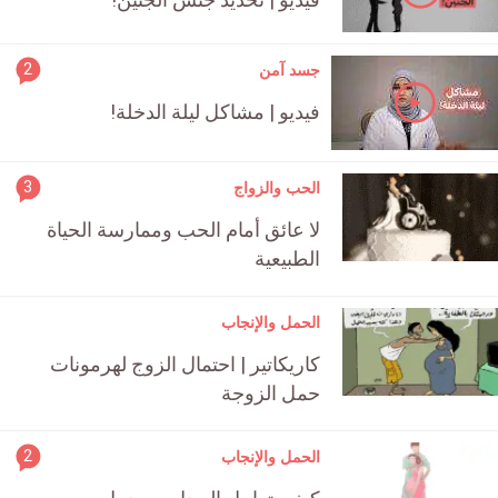
count
is:
rticle
2
جسد آمن
ment
فيديو | مشاكل ليلة الدخلة!
count
is:
rticle
3
الحب والزواج
ment
لا عائق أمام الحب وممارسة الحياة
count
الطبيعية
is:
الحمل والإنجاب
كاريكاتير | احتمال الزوج لهرمونات
حمل الزوجة
rticle
2
الحمل والإنجاب
ment