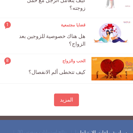
كيف يتعامل الرجل مع حمل
count
زوجته؟
is:
rticle
1
قضايا مجتمعية
ment
هل هناك خصوصية للزوجين بعد
count
الزواج؟
is:
rticle
8
الحب والزواج
ment
كيف تتخطى ألم الانفصال؟
count
is:
المزيد
من نحن؟
اتصل بنا
نتائج استبيانات منصتي 30
سياسة ملفات الارتباط