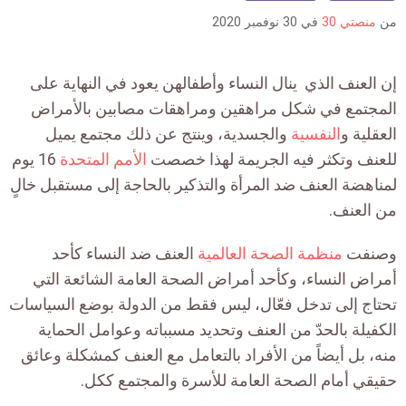
is:
من
منصتي 30
في
30 نوفمبر 2020
إن العنف الذي ينال النساء وأطفالهن يعود في النهاية على
المجتمع في شكل مراهقين ومراهقات مصابين بالأمراض
العقلية و
النفسية
والجسدية، وينتج عن ذلك مجتمع يميل
للعنف وتكثر فيه الجريمة لهذا خصصت
الأمم المتحدة
16 يوم
لمناهضة العنف ضد المرأة والتذكير بالحاجة إلى مستقبل خالٍ
من العنف.
وصنفت
منظمة الصحة العالمية
العنف ضد النساء كأحد
أمراض النساء، وكأحد أمراض الصحة العامة الشائعة التي
تحتاج إلى تدخل فعّال، ليس فقط من الدولة بوضع السياسات
الكفيلة بالحدّ من العنف وتحديد مسبباته وعوامل الحماية
منه، بل أيضاً من الأفراد بالتعامل مع العنف كمشكلة وعائق
حقيقي أمام الصحة العامة للأسرة والمجتمع ككل.