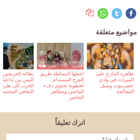
مواضيع متعلقة
ظاهرة التنازع على
اجعلوا البساطة طريق
بطالة الخريجين 
الميراث في وادي
الفرح المستدام …
اليمن من تداعيات
حضرموت وسبل
لخطوبة تحتوي دفء
الحرب إلى طريق
المعالجة
الماضي ومظاهر
التعافي المجتمعي
الحاضر
اترك تعليقاً
الاسم
*