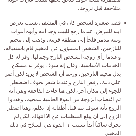
متلاحقة قبل نزوحنا.
قصه صغيرة لشخص كان في المشفى بسبب تعرض
ابنه للمرض، عندما رجع للبيت وجد أمه وأبوه أموات
وبيته مدمر فلجأ إلى منطقة قريبة، وذهب إلى مخيم
للنازحين، الشخص المسؤول عن المخيم قام باستقباله،
وعندما رأى زوجة الشخص النازح وجمالها، وفر له كل
الخدمات الأساسية، وقال إنه سوف يوفر له مسكن
بدل مخيم النازحين، ورغم أن الشخص لا يريد لكن أصر
على ذلك، رفض النازح وعندما شعر بخوف اضططر
للجوء إلى مكان آخر، لكن هنا جاءت الفاجعة وهي أنه
تم اغتصاب الزوجة من القوة الحامية للمخيم، وهددوا
الزوج بأنه سوف يتم قتل أطفاله إذا تكلم، وهنا اضطر
الزوج إلى أن يبلغ المنظمات عن الا انتهاك، لكن لم
تحرك ساكناً أبداً بسبب أن القوة هي السلاح في ذلك
المخيم.