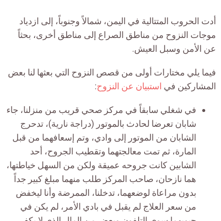
أدت الحروب المتتالية في اليمن، شمالاً وجنوباً، إلى ازدياد
موجات النزوح من مناطق الصراع إلى مناطق أخرى، بحثاً
عن الأمن وسبل العيش.
فيما يلي مختارات أولى من قصص النزوح التي بعثها لنا بعض
المشاركين في
استبيان عن النزوح
:
في شغلي سابقاً في مركز صحي قريب من منزلنا، جاء
شابان تعرضا لحادث بالموتور (دراجة نارية)، تدحرج
الشابان من الموتور إلى وادي، وتم إسعافهما من قبل
المارة، ثم تمت معالجتهما وتقطيب الجروح، أحد
الشابين كانت جروحه عميقة ولكن من السهل خياطتها،
هما نازحان، صاحب المركز طلب منهما مبلغ كبير جداً
بدون مراعاة لوضعهما، تدخلنا، الممرضة وأنا ليخفض
من سعر العلاج لم يقبل في بادي الأمر، لم يكن في
جيوبهما سوى التلفون وبعض من المال الذي لا يكفي،