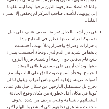
وكانا قد اتصلا بمعارفهما الذين نزحوا أيضاً ليتم نقلهما
إلى بيوتهما، للأسف صاحب المركز لم يخفض إلا الشيء
القليل.
في يوم أشبه بالخيال تعرضنا لقصف عنيف على جبل
نقم، وكنا صيام نصنع الفطور في المطبخ وإذا
باهتزازات وصراخ واحمرار يملأ البيت، أحسست
بانخفاض شديد في الدم لدي، وفجأة أحسست بشيء
بشع قام بدفعي دون رحمة أو شفقة. قررنا النزوح
حينها، وبدأت أرمي على جسدي غطائي المعتاد
للخروج، وفجأة أسمع صوت الدق على الباب وأسمع
أصوات غريبة، وإذا به أخي وناس أغراب ويقول لنا لن
نخرج بل سنستقبل النازحين من سكان جبل نقم عندنا،
كوننا في مكان أقل خطورة من مكان وقوع الحادثة،
استقبلتهم بابتسامة وقلبي يرجف من شدة الخوف
وأخفيت مشاعري تجاههم لكي لا يشعروا بالهلع أكثر،