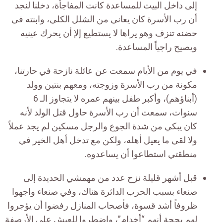
إلى داخل البيت للمساعدة كانت المفاجأة، دخلنا لنجد
أن رب الأسرة كان يعاني من الشلل الكلي، وابنته في
حضنه تنزف وهو يراها لا يستطيع إلإ أن يحرك عينيه
ويصيح راجياً المساعدة.
في يوم من الأيام سمعت عن عائلة نازحة في حارتنا،
مكونة من رب الأسرة وزوجته، ومعهم بنتين وولد
(أبناؤهم)، وأكبر طفل بينهم عمره لا يتجاوز الـ 6
سنوات، سمعت أن رب الأسرة حاول قتل الولد لأنه
كان يبكي من شدة الجوع والرجل مسكين لم يجد عملاً
ولا لقي ما يعيل أهله، ولكن مع تدخل أهل الخير في
منطقتي استطاعوا أن يساعدوه.
قبل أشهر قليلة نزح عدد من مهمشي الحديدة إلى
صنعاء بسبب الحرب الدائرة هناك، وفي صنعاء واجهوا
ظروفاً أشد قسوة، فأصحاب المنازل رفضوا أن يؤجروا
لهم بحجة أنهم “أخدام”، واضطروا للعيش على الأرصفة