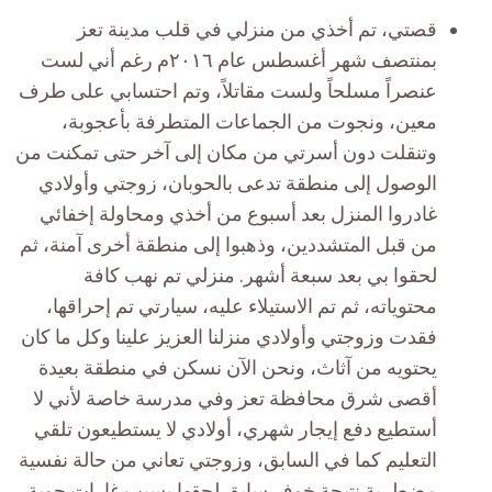
قصتي، تم أخذي من منزلي في قلب مدينة تعز
بمنتصف شهر أغسطس عام ٢٠١٦م رغم أني لست
عنصراً مسلحاً ولست مقاتلاً، وتم احتسابي على طرف
معين، ونجوت من الجماعات المتطرفة بأعجوبة،
وتنقلت دون أسرتي من مكان إلى آخر حتى تمكنت من
الوصول إلى منطقة تدعى بالحوبان، زوجتي وأولادي
غادروا المنزل بعد أسبوع من أخذي ومحاولة إخفائي
من قبل المتشددين، وذهبوا إلى منطقة أخرى آمنة، ثم
لحقوا بي بعد سبعة أشهر. منزلي تم نهب كافة
محتوياته، ثم تم الاستيلاء عليه، سيارتي تم إحراقها،
فقدت وزوجتي وأولادي منزلنا العزيز علينا وكل ما كان
يحتويه من آثاث، ونحن الآن نسكن في منطقة بعيدة
أقصى شرق محافظة تعز وفي مدرسة خاصة لأني لا
أستطيع دفع إيجار شهري، أولادي لا يستطيعون تلقي
التعليم كما في السابق، وزوجتي تعاني من حالة نفسية
مضطربة نتيجة خوف سابق لحقها بسبب غارات جوية